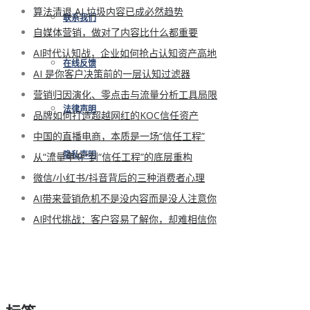
算法清退 AI 垃圾内容已成必然趋势
联系我们
自媒体营销，做对了内容比什么都重要
AI时代认知战，企业如何抢占认知资产高地
在线反馈
AI 是你客户决策前的一层认知过滤器
营销归因演化、零点击与流量分析工具局限
法律声明
品牌如何打造超越网红的KOC信任资产
中国的直播电商，本质是一场“信任工程”
从“流量争夺”到“信任工程”的底层重构
隐私声明
微信/小红书/抖音背后的三种消费者心理
AI带来营销危机不是没内容而是没人注意你
AI时代挑战：客户容易了解你，却难相信你