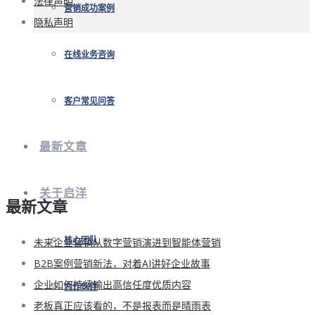
法律声明
营销成功案例
隐私声明
在线业务咨询
客户常见问答
最新文章
关于启洋
最新文章
未来企业营销从数字营销演进到智能体营销
核心团队
B2B案例营销新法，对着AI讲好企业故事
企业如何持续输出高信任度优质内容
合作伙伴
老板真正应该看的，不是报表而是晴雨表