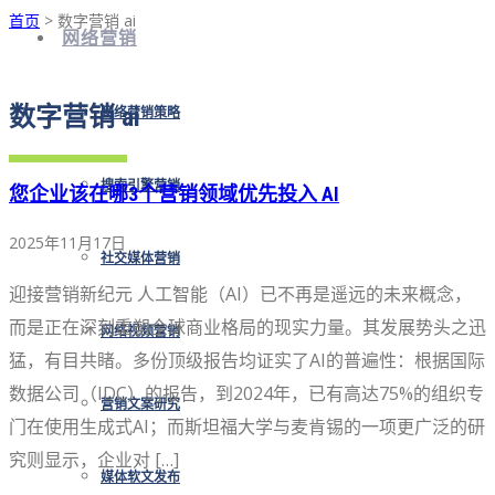
首页
> 数字营销 ai
网络营销
数字营销 ai
网络营销策略
搜索引擎营销
您企业该在哪3个营销领域优先投入 AI
2025年11月17日
社交媒体营销
迎接营销新纪元 人工智能（AI）已不再是遥远的未来概念，
而是正在深刻重塑全球商业格局的现实力量。其发展势头之迅
网络视频营销
猛，有目共睹。多份顶级报告均证实了AI的普遍性：根据国际
数据公司（IDC）的报告，到2024年，已有高达75%的组织专
营销文案研究
门在使用生成式AI；而斯坦福大学与麦肯锡的一项更广泛的研
究则显示，企业对 […]
媒体软文发布