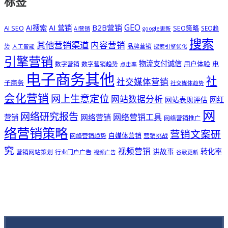
标签
GEO
B2B营销
AI搜索
AI 营销
AI SEO
SEO策略
SEO趋
AI营销
google更新
搜索
其他营销渠道
内容营销
势
品牌营销
人工智能
搜索引擎优化
引擎营销
物流支付诚信
用户体验
电
数字营销
数字营销趋势
点击率
电子商务其他
社
社交媒体营销
子商务
社交媒体趋势
会化营销
网上生意定位
网站数据分析
网站表现评估
网红
网
网络研究报告
网络营销工具
网络营销
营销
网络营销推广
络营销策略
营销文案研
自媒体营销
网络营销趋势
营销挑战
究
视频营销
讲故事
转化率
营销网站策划
行业门户广告
视频广告
谷歌更新