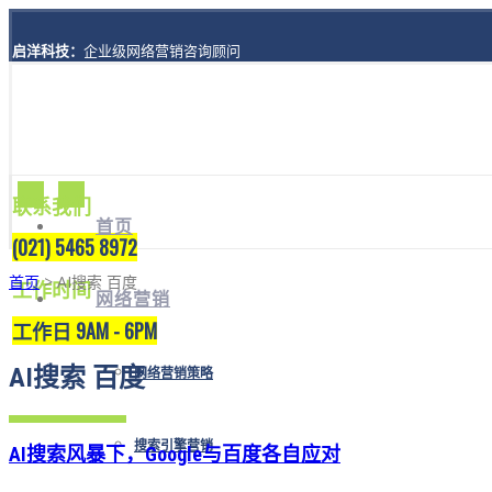
启洋科技：
企业级网络营销咨询顾问
地址：
上海市黄浦区西藏南路1208号8楼A座
联系我们
首页
(021) 5465 8972
首页
> AI搜索 百度
工作时间
网络营销
工作日 9AM - 6PM
AI搜索 百度
网络营销策略
搜索引擎营销
AI搜索风暴下，Google与百度各自应对