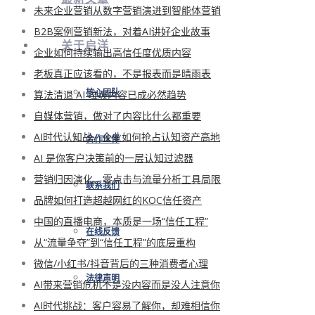
未来企业营销从数字营销演进到智能体营销
B2B案例营销新法，对着AI讲好企业故事
关于启洋
企业如何持续输出高信任度优质内容
老板真正应该看的，不是报表而是晴雨表
算法清退 AI 垃圾内容已成必然趋势
核心团队
自媒体营销，做对了内容比什么都重要
AI时代认知战，企业如何抢占认知资产高地
合作伙伴
AI 是你客户决策前的一层认知过滤器
营销归因演化、零点击与流量分析工具局限
联系我们
品牌如何打造超越网红的KOC信任资产
中国的直播电商，本质是一场“信任工程”
在线反馈
从“流量争夺”到“信任工程”的底层重构
微信/小红书/抖音背后的三种消费者心理
法律声明
AI带来营销危机不是没内容而是没人注意你
AI时代挑战：客户容易了解你，却难相信你