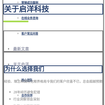
营销成功案例
关于启洋科技
在线业务咨询
客户常见问答
最新文章
关于启洋
为什么选择我们
核心团队
经验、理念和国际化眼界格局令我们的客户欣喜不已，总会超越预期
28年经历避免犯错
合作伙伴
行业洞察领会深刻