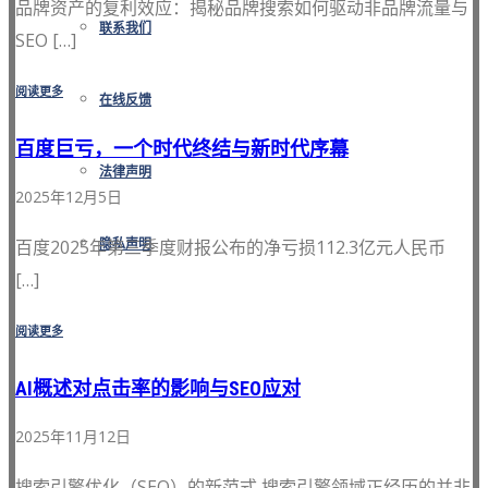
品牌资产的复利效应：揭秘品牌搜索如何驱动非品牌流量与
联系我们
SEO […]
阅读更多
在线反馈
百度巨亏，一个时代终结与新时代序幕
法律声明
2025年12月5日
百度2025年第三季度财报公布的净亏损112.3亿元人民币
隐私声明
[…]
阅读更多
AI概述对点击率的影响与SEO应对
2025年11月12日
搜索引擎优化（SEO）的新范式 搜索引擎领域正经历的并非