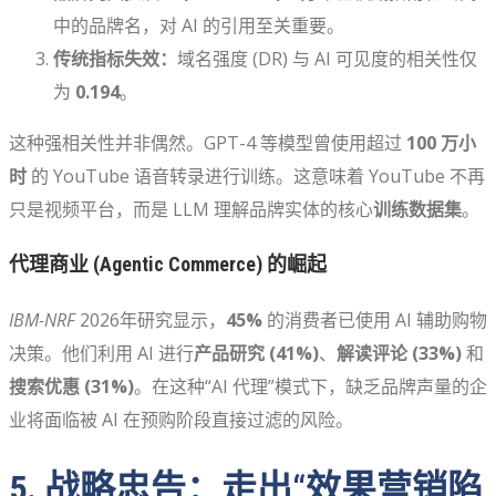
中的品牌名，对 AI 的引用至关重要。
传统指标失效：
域名强度 (DR) 与 AI 可见度的相关性仅
为
0.194
。
这种强相关性并非偶然。GPT-4 等模型曾使用超过
100 万小
时
的 YouTube 语音转录进行训练。这意味着 YouTube 不再
只是视频平台，而是 LLM 理解品牌实体的核心
训练数据集
。
代理商业 (Agentic Commerce) 的崛起
IBM-NRF
2026年研究显示，
45%
的消费者已使用 AI 辅助购物
决策。他们利用 AI 进行
产品研究 (41%)
、
解读评论 (33%)
和
搜索优惠 (31%)
。在这种“AI 代理”模式下，缺乏品牌声量的企
业将面临被 AI 在预购阶段直接过滤的风险。
5. 战略忠告：走出“效果营销陷