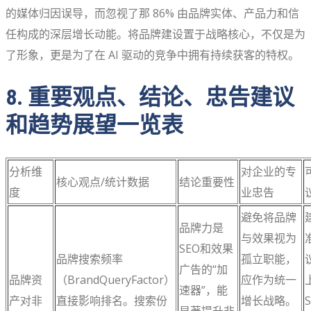
的媒体归因误导，而忽视了那 86% 由品牌实体、产品力和信
任构成的深层增长动能。将品牌建设置于战略核心，不仅是为
了形象，更是为了在 AI 驱动的竞争中拥有持续获客的特权。
8. 重要观点、结论、忠告建议
和趋势展望一览表
分析维
对企业的专
核心观点/统计数据
结论重要性
度
业忠告
避免将品牌
品牌力是
与效果视为
SEO和效果
品牌搜索频率
孤立职能，
广告的“加
品牌资
（BrandQueryFactor）
应作为统一
速器”，能
产对非
直接影响排名。搜索份
增长战略。
S
显著提升非