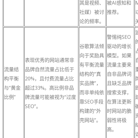
其是视频、
被AI感知和
社媒）被讨
推荐。
论的频率。
警惕纯SEO
谷歌算法倾
驱动的增长
向于奖励具
模型。如果
表现优秀的网站通常非
有平衡流量
流量主要来
流量结
品牌自然流量占比低于
结构的“真
自非品牌词
构平衡
20%，且付费流量占比
实品牌”，
且缺乏品牌
与“黄金
超过33%。高比例非品
而非单纯依
搜索支撑，
比例”
牌流量可能被视为“过度
靠SEO手段
在算法更新
SEO”。
构建的“外
时网站的脆
壳网站”。
弱性将极
高。