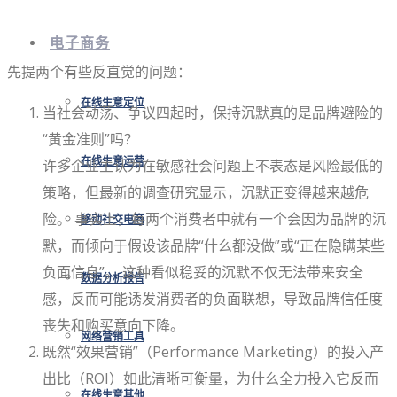
电子商务
先提两个有些反直觉的问题：
在线生意定位
当社会动荡、争议四起时，保持沉默真的是品牌避险的
“黄金准则”吗？
在线生意运营
许多企业主认为在敏感社会问题上不表态是风险最低的
策略，但最新的调查研究显示，沉默正变得越来越危
险。 事实上，每两个消费者中就有一个会因为品牌的沉
移动社交电商
默，而倾向于假设该品牌“什么都没做”或“正在隐瞒某些
负面信息”。 这种看似稳妥的沉默不仅无法带来安全
数据分析报告
感，反而可能诱发消费者的负面联想，导致品牌信任度
丧失和购买意向下降。
网络营销工具
既然“效果营销”（Performance Marketing）的投入产
出比（ROI）如此清晰可衡量，为什么全力投入它反而
在线生意其他