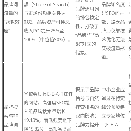
品牌词
额（Share of Search）
品牌知名度
品牌通用词
流量的
与市场份额相关性达
是SEO的乘
的排名稳定
“乘数效
0.83。品牌资产可使总
数，缺乏品
性，打破了
应”
收入ROI提升25%至
牌力仅靠技
“品牌”与“效
100%（中位值90%）。
术优化无法
果”对立的
突破流量瓶
假象。
颈。
揭示了品牌
中小企业应
谷歌奖励具E-E-A-T属性
信号与自然
通过在特定
的网站。高强度SEO投
品牌搜
搜索排名的
细分领域建
入组品牌搜索量增长
索与非
双向影响：
立专家地位
19.13%，而低强度组下
品牌词
品牌力提升
（E-E-A-
降15.82%。高知名度品