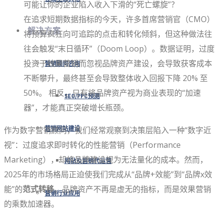
可能让你的企业陷入收入下滑的“死亡螺旋”？
在追求短期数据指标的今天，许多首席营销官（CMO）
解决方案
将预算疯狂向可追踪的点击和转化倾斜，但这种做法往
往会触发“末日循环”（Doom Loop）。数据证明，过度
投资于效果营销而忽视品牌资产建设，会导致获客成本
营销顾问咨询
不断攀升，最终甚至会导致整体收入回报下降 20% 至
50%。 相反，只有将品牌资产视为商业表现的“加速
SEO/PPC预测
器”，才能真正突破增长瓶颈。
作为数字营销顾问，我们经常观察到决策层陷入一种“数字近
营销网站建设
视”：过度追求即时转化的性能营销（Performance
Marketing），却将品牌建设视为无法量化的成本。然而，
网站及营销代运营
2025年的市场格局正迫使我们完成从“品牌+效能”到“品牌x效
能”的
范式转移
。品牌资产不再是虚无的指标，而是效果营销
营销行业应用
的乘数加速器。