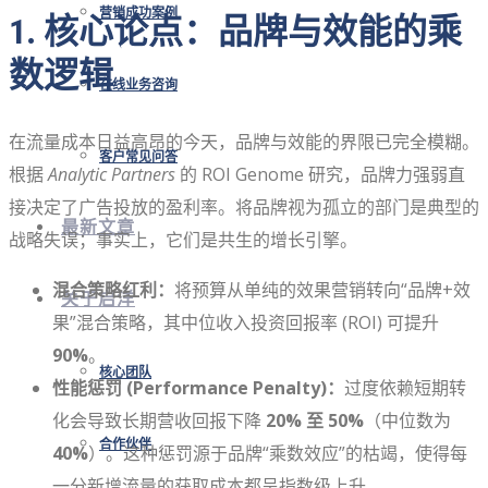
营销成功案例
1. 核心论点：品牌与效能的乘
数逻辑
在线业务咨询
在流量成本日益高昂的今天，品牌与效能的界限已完全模糊。
客户常见问答
根据
Analytic Partners
的 ROI Genome 研究，品牌力强弱直
接决定了广告投放的盈利率。将品牌视为孤立的部门是典型的
最新文章
战略失误；事实上，它们是共生的增长引擎。
混合策略红利：
将预算从单纯的效果营销转向“品牌+效
关于启洋
果”混合策略，其中位收入投资回报率 (ROI) 可提升
90%
。
核心团队
性能惩罚 (Performance Penalty)：
过度依赖短期转
化会导致长期营收回报下降
20% 至 50%
（中位数为
合作伙伴
40%
）。这种惩罚源于品牌“乘数效应”的枯竭，使得每
一分新增流量的获取成本都呈指数级上升。