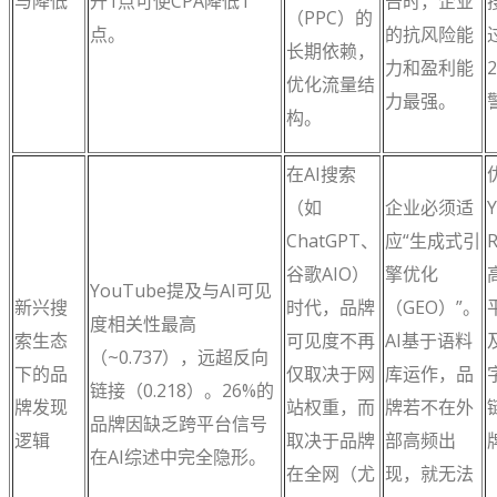
与降低
升1点可使CPA降低1
告时，企业
（PPC）的
点。
的抗风险能
长期依赖，
力和盈利能
优化流量结
力最强。
构。
在AI搜索
（如
企业必须适
ChatGPT、
应“生成式引
R
谷歌AIO）
擎优化
YouTube提及与AI可见
新兴搜
时代，品牌
（GEO）”。
度相关性最高
索生态
可见度不再
AI基于语料
（~0.737），远超反向
下的品
仅取决于网
库运作，品
链接（0.218）。26%的
牌发现
站权重，而
牌若不在外
品牌因缺乏跨平台信号
逻辑
取决于品牌
部高频出
在AI综述中完全隐形。
在全网（尤
现，就无法