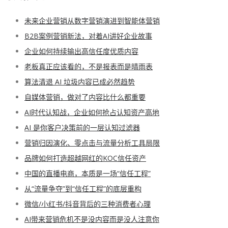
未来企业营销从数字营销演进到智能体营销
B2B案例营销新法，对着AI讲好企业故事
企业如何持续输出高信任度优质内容
老板真正应该看的，不是报表而是晴雨表
算法清退 AI 垃圾内容已成必然趋势
自媒体营销，做对了内容比什么都重要
AI时代认知战，企业如何抢占认知资产高地
AI 是你客户决策前的一层认知过滤器
营销归因演化、零点击与流量分析工具局限
品牌如何打造超越网红的KOC信任资产
中国的直播电商，本质是一场“信任工程”
从“流量争夺”到“信任工程”的底层重构
微信/小红书/抖音背后的三种消费者心理
AI带来营销危机不是没内容而是没人注意你