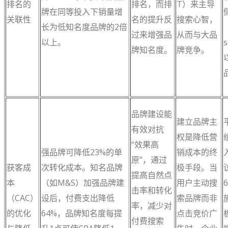
排名的
排名，而排
T）来主导
牌在同等投入下销量增
关联性
名的提升反
搜索心智，
长为低知名度品牌的2倍
过来增强品
从而与大品
以上。
牌知名度。
牌竞争。
品牌建设能
建立品牌主
有效对抗
权是降低营
“效果高
强品牌可降低23%的单
销成本的终
原”，通过
获客成
次转化成本。知名品牌
极手段。当
提高自然点
本
（如M&S）加强品牌建
用户主动搜
击率和转化
（CAC）
设后，付费支出降低
索品牌而非
率，减少对
的优化
64%，品牌知名度每提
点击竞价广
付费搜索