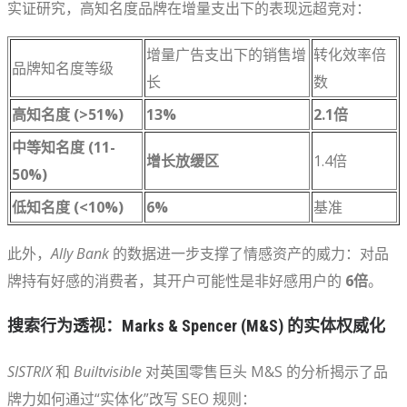
实证研究，高知名度品牌在增量支出下的表现远超竞对：
增量广告支出下的销售增
转化效率倍
品牌知名度等级
长
数
高知名度 (>51%)
13%
2.1倍
中等知名度 (11-
增长放缓区
1.4倍
50%)
低知名度 (<10%)
6%
基准
此外，
Ally Bank
的数据进一步支撑了情感资产的威力：对品
牌持有好感的消费者，其开户可能性是非好感用户的
6倍
。
搜索行为透视：Marks & Spencer (M&S) 的实体权威化
SISTRIX
和
Builtvisible
对英国零售巨头 M&S 的分析揭示了品
牌力如何通过“实体化”改写 SEO 规则：