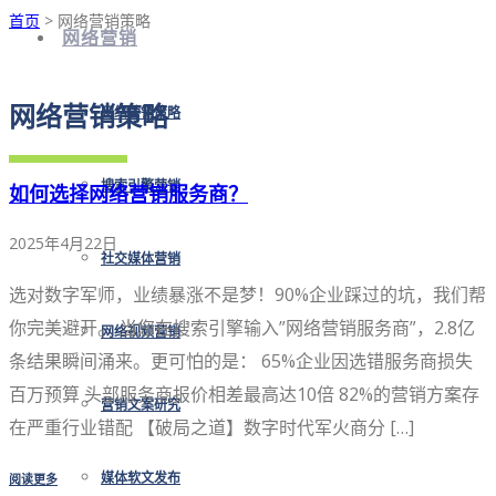
首页
> 网络营销策略
网络营销
网络营销策略
网络营销策略
搜索引擎营销
如何选择网络营销服务商？
2025年4月22日
社交媒体营销
选对数字军师，业绩暴涨不是梦！90%企业踩过的坑，我们帮
你完美避开。 当您在搜索引擎输入”网络营销服务商”，2.8亿
网络视频营销
条结果瞬间涌来。更可怕的是： 65%企业因选错服务商损失
百万预算 头部服务商报价相差最高达10倍 82%的营销方案存
营销文案研究
在严重行业错配 【破局之道】数字时代军火商分 […]
阅读更多
媒体软文发布