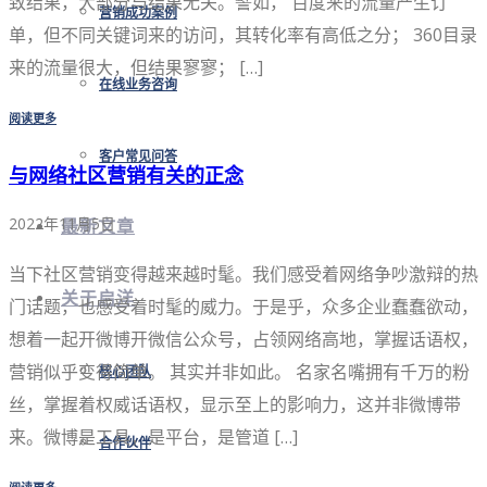
致结果，大部分与结果无关。譬如， 百度来的流量产生订
营销成功案例
单，但不同关键词来的访问，其转化率有高低之分； 360目录
来的流量很大，但结果寥寥； […]
在线业务咨询
阅读更多
客户常见问答
与网络社区营销有关的正念
2022年11月5日
最新文章
当下社区营销变得越来越时髦。我们感受着网络争吵激辩的热
关于启洋
门话题，也感受着时髦的威力。于是乎，众多企业蠢蠢欲动，
想着一起开微博开微信公众号，占领网络高地，掌握话语权，
营销似乎变得简单。 其实并非如此。 名家名嘴拥有千万的粉
核心团队
丝，掌握着权威话语权，显示至上的影响力，这并非微博带
来。微博是工具，是平台，是管道 […]
合作伙伴