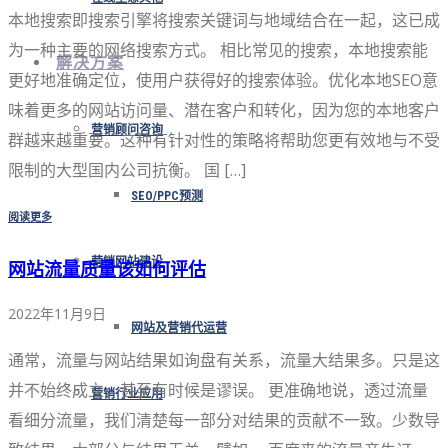
本地搜索即搜索引擎将搜索关键词与地域结合在一起，这已成
为一种主要的网络搜索方式。 相比常见的搜索，本地搜索能
解决方案
更好地准确定位，使用户获得好的搜索体验。优化本地SEO意
味着更多的网站访问量、潜在客户和转化，因为您的本地客户
营销顾问咨询
群越来越重要。这种有针对性的策略将帮助您更有效地与不受
限制的大型国内公司抗衡。 国 […]
SEO/PPC预测
阅读更多
营销网站建设
网站流量质量该如何评估
2022年11月9日
网站及营销代运营
通常，流量与网站结果如询盘有关系，流量大结果多。只是这
并不始终成立，甚至有时候是谬误。 更准确地说，透过流量
营销行业应用
看细分流量，我们清楚每一部分对结果的贡献不一致。少数导