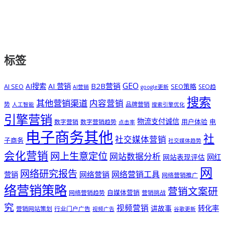
标签
GEO
B2B营销
AI搜索
AI 营销
AI SEO
SEO策略
SEO趋
AI营销
google更新
搜索
其他营销渠道
内容营销
势
品牌营销
人工智能
搜索引擎优化
引擎营销
物流支付诚信
用户体验
电
数字营销
数字营销趋势
点击率
电子商务其他
社
社交媒体营销
子商务
社交媒体趋势
会化营销
网上生意定位
网站数据分析
网站表现评估
网红
网
网络研究报告
网络营销工具
网络营销
营销
网络营销推广
络营销策略
营销文案研
自媒体营销
网络营销趋势
营销挑战
究
视频营销
讲故事
转化率
营销网站策划
行业门户广告
视频广告
谷歌更新