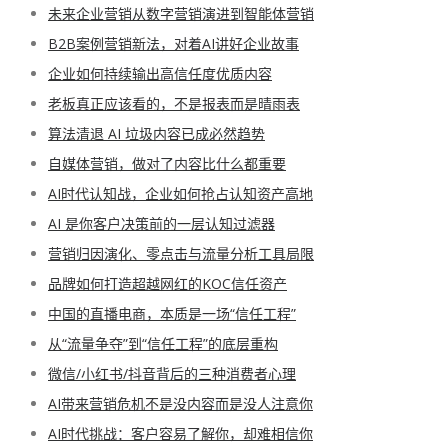
未来企业营销从数字营销演进到智能体营销
B2B案例营销新法，对着AI讲好企业故事
企业如何持续输出高信任度优质内容
老板真正应该看的，不是报表而是晴雨表
算法清退 AI 垃圾内容已成必然趋势
自媒体营销，做对了内容比什么都重要
AI时代认知战，企业如何抢占认知资产高地
AI 是你客户决策前的一层认知过滤器
营销归因演化、零点击与流量分析工具局限
品牌如何打造超越网红的KOC信任资产
中国的直播电商，本质是一场“信任工程”
从“流量争夺”到“信任工程”的底层重构
微信/小红书/抖音背后的三种消费者心理
AI带来营销危机不是没内容而是没人注意你
AI时代挑战：客户容易了解你，却难相信你