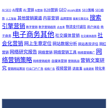
GEO
B2B营销
AI搜索
AI 营销
AI SEO
SEO策略
SEO趋
AI营销
google更新
搜索
其他营销渠道
内容营销
势
品牌营销
人工智能
搜索引擎优化
引擎营销
物流支付诚信
用户体验
电
数字营销
数字营销趋势
点击率
电子商务其他
社
社交媒体营销
子商务
社交媒体趋势
会化营销
网上生意定位
网站数据分析
网站表现评估
网红
网
网络研究报告
网络营销工具
网络营销
营销
网络营销推广
络营销策略
营销文案研
自媒体营销
网络营销趋势
营销挑战
究
视频营销
讲故事
转化率
营销网站策划
行业门户广告
视频广告
谷歌更新