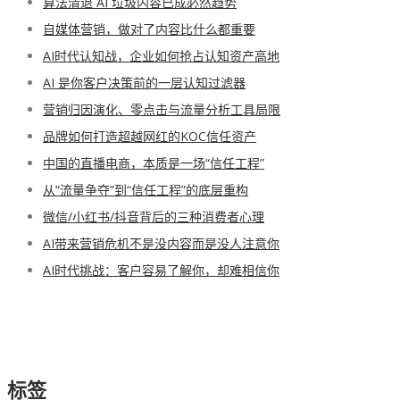
算法清退 AI 垃圾内容已成必然趋势
自媒体营销，做对了内容比什么都重要
AI时代认知战，企业如何抢占认知资产高地
AI 是你客户决策前的一层认知过滤器
营销归因演化、零点击与流量分析工具局限
品牌如何打造超越网红的KOC信任资产
中国的直播电商，本质是一场“信任工程”
从“流量争夺”到“信任工程”的底层重构
微信/小红书/抖音背后的三种消费者心理
AI带来营销危机不是没内容而是没人注意你
AI时代挑战：客户容易了解你，却难相信你
标签