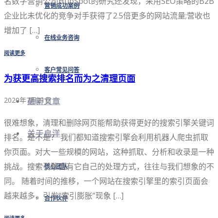
名数字营销公司HubSpot的研究还发现，采用SEO策略的B2B
营销成功案例
企业比未优化的竞争对手获得了2.5倍更多的网站流量;营收也
增加了 […]
在线业务咨询
阅读更多
客户常见问答
为获更高搜索排名而为之清理页面
2020年7月21日
最新文章
很难想象，清理和删除网页能帮助获得更好的搜索引擎关键词
关于启洋
排名。是不是？ 我们都知道搜索引擎会利用机器人爬虫抓取
你页面。对大一些规模的网站，这种抓取、分析和收录是一种
挑战。搜索引擎自有它自己的处理方式，往往与我们想象的不
核心团队
同。 随着时间的推移，一个网站在搜索引擎里的索引页面会
越来越多，引发“索引膨胀”现象 […]
合作伙伴