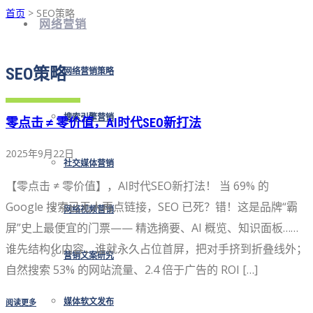
首页
> SEO策略
网络营销
SEO策略
网络营销策略
搜索引擎营销
零点击 ≠ 零价值，AI时代SEO新打法
2025年9月22日
社交媒体营销
【零点击 ≠ 零价值】，AI时代SEO新打法！ 当 69% 的
Google 搜索已无人再点链接，SEO 已死？错！这是品牌“霸
网络视频营销
屏”史上最便宜的门票—— 精选摘要、AI 概览、知识面板……
谁先结构化内容，谁就永久占位首屏，把对手挤到折叠线外；
营销文案研究
自然搜索 53% 的网站流量、2.4 倍于广告的 ROI […]
阅读更多
媒体软文发布