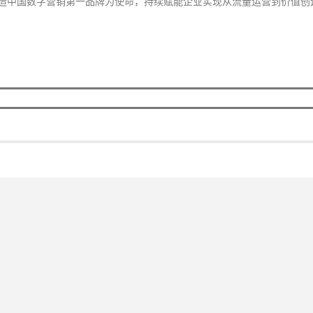
造中国数字营销第一品牌为使命，持续赋能企业实现从流量运营到价值创造