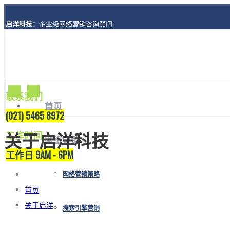
启洋科技：
企业级网络营销咨询顾问
地址：
上海市黄浦区西藏南路1208号8楼A座
联系我们
首页
(021) 5465 8972
工作时间
关于启洋科技
网络营销
工作日 9AM - 6PM
网络营销策略
首页
关于启洋
搜索引擎营销