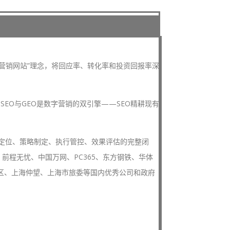
”营销网站”理念，将回应率、转化率和投资回报率深
EO与GEO是数字营销的双引擎——SEO精耕现有
标定位、策略制定、执行管控、效果评估的完整闭
程无忧、中国万网、PC365、东方钢铁、华体
发区、上海仲望、上海市旅委等国内优秀公司和政府