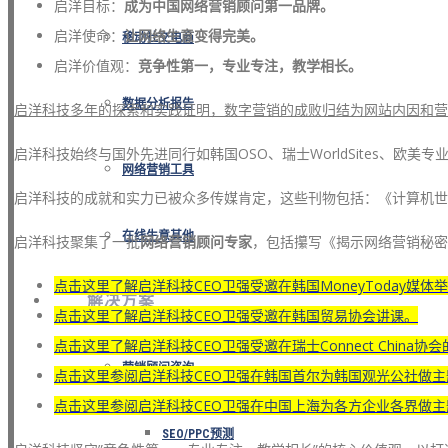
启洋目标：
成为中国网络营销顾问第一品牌。
启洋使命：
让网络生意变得完美。
移动社交电商
启洋价值观：
竞争性第一，专业专注，教学相长。
数据分析报告
启洋科技多年的探索和实践证明，数字营销的成败归结为网站内因和营
启洋科技始终与国外先进同行如韩国OSO、瑞士WorldSites、欧
网络营销工具
启洋科技的成就和实力已被众多传媒肯定，这些刊物包括：《计算机世
在线生意其他
启洋科技聚集了一批
网络营销顾问专家
，包括攥写《揭示网络营销秘密
点击这里了解启洋科技CEO卫强受邀在韩国MoneyToday媒体举办的K
解决方案
点击这里了解启洋科技CEO卫强受邀在韩国贸易协会讲课。
点击这里了解启洋科技CEO卫强受邀在瑞士Connect China协
营销顾问咨询
点击这里参阅启洋科技CEO卫强在韩国首尔为韩国观光公社做
点击这里参阅启洋科技CEO卫强在中国上海为各方企业各界做
SEO/PPC预测