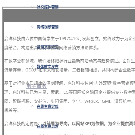
社交媒体营销
网络视频营销
启洋科技由六位中国留学生于1997年10月发起创立，始终致力于为
度结合，构建出具有前瞻性的网络营销方法论体系。
营销文案研究
在数字营销领域，我们始终把握行业最新前沿动态与趋势演进。面对生成
媒体软文发布
流量存量，GEO开拓未来增长增量。二者相辅相成，共同构建企业数
基于对行业本质规律的深刻理解，启洋科技独创”内外双驱”数字营销
电子商务
环，启洋科技已为三星、索尼、LG等国际知名跨国企业提供专业数字
网、智联招聘、安必信、步阳集团、李宁、WebEx、GMI、汉莎航
在线生意定位
机关等。
启洋科技的定位是：
以结果为导向，以网站KPI为依据，为企业提供
在线生意运营