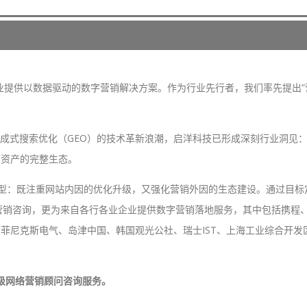
企业提供以数据驱动的数字营销解决方案。作为行业先行者，我们率先提出
式搜索优化（GEO）的技术革新浪潮，启洋科技已形成深刻行业洞见：S
字资产的完整生态。
模型：既注重网站内因的优化升级，又强化营销外因的生态建设。通过目
营销咨询，更为来自各行各业企业提供数字营销落地服务，其中包括携程、前
空、菲尼克斯电气、岛津中国、韩国观光公社、瑞士IST、上海工业综合开
高级网络营销顾问咨询服务。