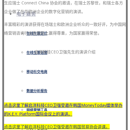
生应瑞士 Connect China 协会的邀请，在瑞士苏黎世，和瑞士各方
企业做了在华欧洲企业的数字化营销的演讲。
电子商务
丰富精彩的演讲获得在场瑞士和欧洲企业听众的一致好评，为中国网
络营销咨询行业在国际上赢得尊重，为国家赢得荣誉。
在线生意定位
启洋科技CEO卫强先生的演讲介绍
在线生意运营
移动社交电商
数据分析报告
点击这里了解启洋科技CEO卫强受邀在韩国MoneyToday媒体举办
网络营销工具
的K.E.Y. Platform国际会议上的演讲。
点击这里了解启洋科技CEO卫强受邀在韩国贸易协会讲课。
在线生意其他