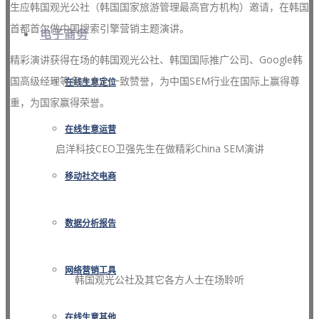
生应韩国观光公社（韩国国家旅游管理最高官方机构）邀请，在韩国
首都首尔做中国搜索引擎营销主题演讲。
电子商务
精彩演讲获得在场的韩国观光公社、韩国国际推广公司、Google韩
国高级经理等多方人士一致赞誉，为中国SEM行业在国际上赢得尊
在线生意定位
重，为国家赢得荣誉。
在线生意运营
启洋科技CEO卫强先生在做精彩China SEM演讲
移动社交电商
数据分析报告
网络营销工具
韩国观光公社及其它各方人士在场聆听
在线生意其他