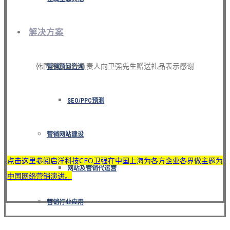
解决方案
韩国观光公社负责人向卫强先生赠送礼品表示感谢
营销顾问咨询
SEO/PPC预测
营销网站建设
点击这里参阅启洋科技CEO卫强在中国上海为各方企业各界做主题为
网站及营销代运营
中国网络营销演讲。
营销行业应用