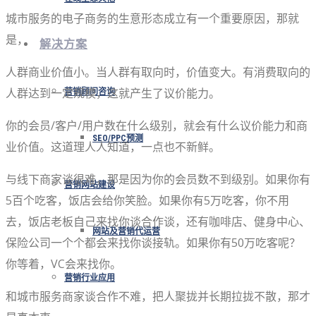
城市服务的电子商务的生意形态成立有一个重要原因，那就
是，
解决方案
人群商业价值小。当人群有取向时，价值变大。有消费取向的
人群达到一定规模，这就产生了议价能力。
营销顾问咨询
你的会员/客户/用户数在什么级别，就会有什么议价能力和商
SEO/PPC预测
业价值。这道理人人知道，一点也不新鲜。
与线下商家谈很难，那是因为你的会员数不到级别。如果你有
营销网站建设
5百个吃客，饭店会给你笑脸。如果你有5万吃客，你不用
去，饭店老板自己来找你谈合作谈，还有咖啡店、健身中心、
网站及营销代运营
保险公司一个个都会来找你谈接轨。如果你有50万吃客呢？
你等着，VC会来找你。
营销行业应用
和城市服务商家谈合作不难，把人聚拢并长期拉拢不散，那才