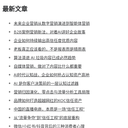
最新文章
未来企业营销从数字营销演进到智能体营销
B2B案例营销新法，对着AI讲好企业故事
企业如何持续输出高信任度优质内容
老板真正应该看的，不是报表而是晴雨表
算法清退 AI 垃圾内容已成必然趋势
自媒体营销，做对了内容比什么都重要
AI时代认知战，企业如何抢占认知资产高地
AI 是你客户决策前的一层认知过滤器
营销归因演化、零点击与流量分析工具局限
品牌如何打造超越网红的KOC信任资产
中国的直播电商，本质是一场“信任工程”
从“流量争夺”到“信任工程”的底层重构
微信/小红书/抖音背后的三种消费者心理