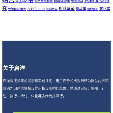
营销文案研
自媒体营销
网络营销趋势
营销挑战
究
视频营销
讲故事
转化率
营销网站策划
行业门户广告
视频广告
谷歌更新
关于启洋
启洋科技多年的探索和实践证明，电子商务的成败归结为网站内因和
营销外因两大块相互作用相互影响的结果，并通过目标、策略、计
划、执行、检讨、优化等多步有序进行。