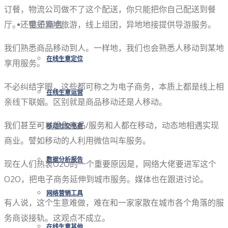
订餐，物流公司做不了这个配送，你只能把你自己配送到餐
厅。还譬如异地旅游，线上组团，异地地接提供导游服务。
电子商务
我们熟悉商品移动到人。一样地，我们也会熟悉人移动到某地
在线生意定位
享用服务。
不必纠结字眼，这些都可称之为电子商务，本质上都是线上相
在线生意运营
亲线下联姻。区别就是商品移动还是人移动。
我们甚至可以想象商品/服务和人都在移动，动态地相遇实现
移动社交电商
商业。譬如移动的人利用微信叫车服务。
数据分析报告
现在人们热衷O2O的一个重要原因是，网络大佬要进军这个
O2O，把电子商务延伸到城市服务。媒体也在跟进讨论。
网络营销工具
有人说，这个生意难做，难在和一家家散在城市各个角落的服
务商谈接轨。这观点不成立。
在线生意其他