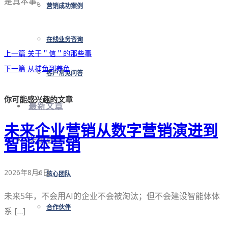
是真本事。
营销成功案例
在线业务咨询
上一篇
关于＂信＂的那些事
下一篇
从捕鱼到养鱼
客户常见问答
你可能感兴趣的文章
最新文章
未来企业营销从数字营销演进到
关于启洋
智能体营销
2026年8月6日
核心团队
未来5年，不会用AI的企业不会被淘汰；但不会建设智能体体
合作伙伴
系 […]