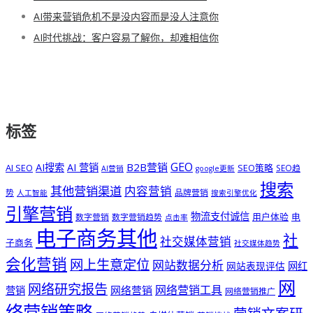
AI带来营销危机不是没内容而是没人注意你
AI时代挑战：客户容易了解你，却难相信你
标签
GEO
B2B营销
AI搜索
AI 营销
AI SEO
SEO策略
SEO趋
AI营销
google更新
搜索
其他营销渠道
内容营销
势
品牌营销
人工智能
搜索引擎优化
引擎营销
物流支付诚信
用户体验
电
数字营销
数字营销趋势
点击率
电子商务其他
社
社交媒体营销
子商务
社交媒体趋势
会化营销
网上生意定位
网站数据分析
网站表现评估
网红
网
网络研究报告
网络营销工具
网络营销
营销
网络营销推广
络营销策略