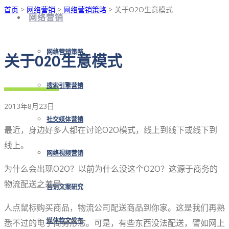
首页
>
网络营销
>
网络营销策略
> 关于O2O生意模式
网络营销
网络营销策略
关于O2O生意模式
搜索引擎营销
2013年8月23日
社交媒体营销
最近，身边好多人都在讨论O2O模式，线上到线下或线下到
线上。
网络视频营销
为什么会出现O2O？以前为什么没这个O2O？这源于商务的
物流配送之差异。
营销文案研究
人点鼠标购买商品，物流公司配送商品到你家。这是我们再熟
悉不过的电子商务形态。可是，有些东西没法配送，譬如网上
媒体软文发布