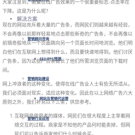
大家注意到，衡量在线广告效果的一个很重要标志-点击率在
下降。这是为什么呢？
解决方案
现在的网站充斥着大量的广告条，而网民们则越来越有经验，
不会再像以前那样轻易地点击那些新奇的广告条，不会再像以
营销顾问咨询
前猎奇般地从一个页面跳向另一个页面长时间地浏览。他们明
白他们在互联网上想得到什么，而且要快速地得到。他们讨厌
SEO/PPC预测
广告条，因为这些广告条延长了他们所需浏览页面的下载时
间。
营销网站建设
网上冲浪者的这种变化，使得在线广告业人士有些无所适从。
我们必须面对现实，适应这种变化。因此在以上网络广告六大
网站及营销代运营
原则之外，我们补充以下三条，供您参考。
互联网是使用者的媒体，网民们在很大程度上主宰着网
营销行业应用
络交互的过程。商家是不知他的产品何时能卖掉，但网
民们可以告诉商家他们什么时候会买。