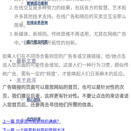
营销成功案例
在线交互是多种努力的结果，包括各方的智慧、艺术和
许多其他技术支持。在线广告和随后的买卖交互没那么
在线业务咨询
简单。
新媒体，新规则。传统思维不再适用，尤其在网络广告
中。我们都需要开拓性的创新。
客户常见问答
如果人们在不同场合看到您的广告条或交换链接，他/她点击
最新文章
进入您页面的可能性会增加，这是人们一种行为习惯，颇似传
统广告，需有一定的”频度”，才能唤起人们日渐麻木的反应。
关于启洋
广告链接的页面可以是您网站的首页，也可以是针对性的次
页，我们建议后者，这样更有针对性。不要让点击的来访者进
核心团队
入您首页后，还要再去寻找他们所需的信息。
合作伙伴
上一篇
您是否也有这样的通病？
下一篇
一个极富有创意的营销方法