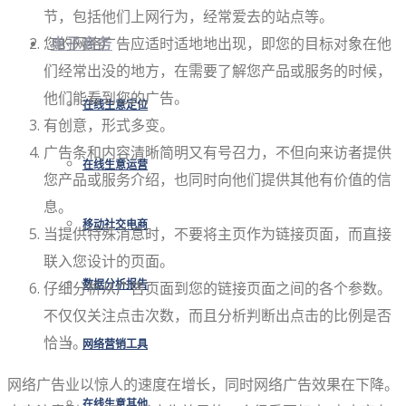
节，包括他们上网行为，经常爱去的站点等。
您的网络广告应适时适地地出现，即您的目标对象在他
电子商务
们经常出没的地方，在需要了解您产品或服务的时候，
他们能看到您的广告。
在线生意定位
有创意，形式多变。
广告条和内容清晰简明又有号召力，不但向来访者提供
在线生意运营
您产品或服务介绍，也同时向他们提供其他有价值的信
息。
移动社交电商
当提供特殊消息时，不要将主页作为链接页面，而直接
联入您设计的页面。
仔细分析从广告页面到您的链接页面之间的各个参数。
数据分析报告
不仅仅关注点击次数，而且分析判断出点击的比例是否
恰当。
网络营销工具
网络广告业以惊人的速度在增长，同时网络广告效果在下降。
在线生意其他