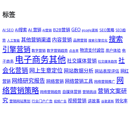
标签
GEO
B2B营销
AI搜索
AI 营销
AI SEO
SEO策略
SEO趋
AI营销
google更新
搜索
其他营销渠道
内容营销
势
品牌营销
人工智能
搜索引擎优化
引擎营销
物流支付诚信
用户体验
电
数字营销
数字营销趋势
点击率
电子商务其他
社
社交媒体营销
子商务
社交媒体趋势
会化营销
网上生意定位
网站数据分析
网站表现评估
网红
网
网络研究报告
网络营销工具
网络营销
营销
网络营销推广
络营销策略
营销文案研
自媒体营销
网络营销趋势
营销挑战
究
视频营销
讲故事
转化率
营销网站策划
行业门户广告
视频广告
谷歌更新