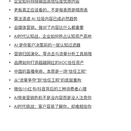
企业如何持续输出高信任度优质内容
老板真正应该看的，不是报表而是晴雨表
算法清退 AI 垃圾内容已成必然趋势
自媒体营销，做对了内容比什么都重要
AI时代认知战，企业如何抢占认知资产高地
AI 是你客户决策前的一层认知过滤器
营销归因演化、零点击与流量分析工具局限
品牌如何打造超越网红的KOC信任资产
中国的直播电商，本质是一场“信任工程”
从“流量争夺”到“信任工程”的底层重构
微信/小红书/抖音背后的三种消费者心理
AI带来营销危机不是没内容而是没人注意你
AI时代挑战：客户容易了解你，却难相信你