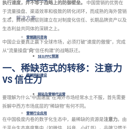
执行速度，并不等于战略上的防御壁垒。
中国营销的优势在
于流量操盘、渠道效率和极致的转化闭环，而成熟的海外营销
解决方案
生态，其核心底层则建立在对制度化信任、长期品牌资产以及
生态利益共同体的深耕之上。
营销顾问咨询
中国企业要真正赢下全球市场，必须打破”速度的傲慢”，完成
从”流量操盘”
向
“信任构建”的战略跃迁。
SEO/PPC预测
一、稀缺范式的转移：注意力
营销网站建设
VS 信任力
网站及营销代运营
要理解为什么”中国速度”在海外市场经常水土不服，首先需要
拆解中西方市场底层的”稀缺物”有何不同。
营销行业应用
在中国极度内卷的数字化生态中，最稀缺的资源是
注意力
。由
于平台生态高度集中（如微信、抖音、小红书），品牌习惯于