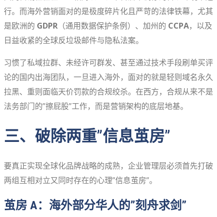
行。而海外营销面对的是极度碎片化且严苛的法律铁幕，尤其
是欧洲的
GDPR
（通用数据保护条例）、加州的
CCPA
，以及
日益收紧的全球反垃圾邮件与隐私法案。
习惯了私域拉群、未经许可群发、甚至通过技术手段刷单买评
论的国内出海团队，一旦进入海外，面对的就是轻则域名永久
拉黑、重则面临天价罚款的合规绞杀。在西方，合规从来不是
法务部门的”擦屁股”工作，而是营销架构的底层地基。
三、破除两重”信息茧房”
要真正实现全球化品牌战略的成熟，企业管理层必须首先打破
两组互相对立又同时存在的心理”信息茧房”。
茧房 A：海外部分华人的”刻舟求剑”