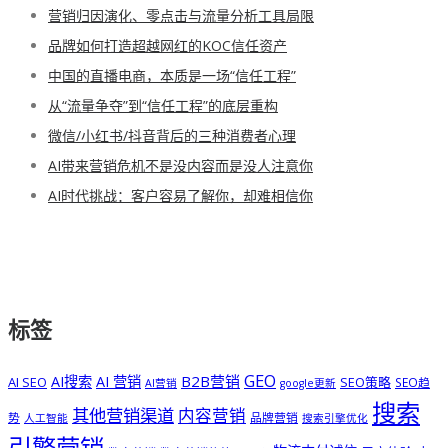
营销归因演化、零点击与流量分析工具局限
品牌如何打造超越网红的KOC信任资产
中国的直播电商，本质是一场“信任工程”
从“流量争夺”到“信任工程”的底层重构
微信/小红书/抖音背后的三种消费者心理
AI带来营销危机不是没内容而是没人注意你
AI时代挑战：客户容易了解你，却难相信你
标签
GEO
B2B营销
AI搜索
AI 营销
AI SEO
SEO策略
SEO趋
AI营销
google更新
搜索
其他营销渠道
内容营销
势
品牌营销
人工智能
搜索引擎优化
引擎营销