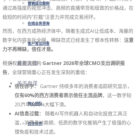
营销成功案例
通过高强度的视觉冲击、高频的直播带货和极致的价格战，在
极短的时间内”拦截”注意力并完成交易闭环。
在线业务咨询
然而，在西方成熟经济体中，随着生成式AI让低成本、海量的
数字化内容充斥全网，稀缺范式已经发生了根本性转移：
注意
客户常见问答
力不再稀缺，信任才是。
根据权威咨询机构
Gartner 2026年全球CMO支出调研报
最新文章
告
，全球营销重心正在发生深刻的重组：
关于启洋
信任赤字：
Gartner 持续多年的消费者追踪研究显示，
仅有60%的西方消费者表示信任主流品牌
，这一数字较
2021年的70%大幅下滑。
核心团队
AI信息过载：
随着AI写作机器人和自动化投放工具泛
滥，消费者对高频、低质的数字化推销产生了极强的心
合作伙伴
理免疫和技术过滤。