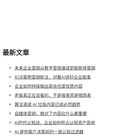
最新文章
未来企业营销从数字营销演进到智能体营销
B2B案例营销新法，对着AI讲好企业故事
企业如何持续输出高信任度优质内容
老板真正应该看的，不是报表而是晴雨表
算法清退 AI 垃圾内容已成必然趋势
自媒体营销，做对了内容比什么都重要
AI时代认知战，企业如何抢占认知资产高地
AI 是你客户决策前的一层认知过滤器