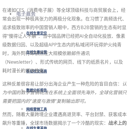
在诸如CES（消费电子展）等全球顶级科技与商贸展会上，经
电子商务
常会出现一种极具张力的两极分化现象。在习惯了高频迭代、
追求极致效率的中国营销人眼中，西方B2B营销的生态有时显
在线生意定位
得”慢得让人不解”：当中国品牌已经把AI全自动化投放、像素
级数据归因、以及超级APP生态内的私域闭环玩得炉火纯青
时，海外同行却依然在大规模依赖邮件通讯
在线生意运营
（Newsletter）、形式传统的网页、线下的纸质名片，以及
耗时漫长的媒体晚宴。
移动社交电商
这种反差很容易让部分出海企业产生一种危险的盲目自信：
认
数据分析报告
为中国的数字营销玩法在系统上全面领先海外，全球化营销只
需要把国内的”速度与激情”复制输出即可。
网络营销工具
然而，随着大量跨境企业遭遇高退货率、平台封禁、获客成本
飙升等重锤，全球市场数据揭示了一个冷酷的现实：
战术上的
在线生意其他