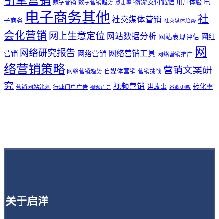
物流支付诚信
用户体验
电
数字营销
数字营销趋势
点击率
电子商务其他
社
社交媒体营销
子商务
社交媒体趋势
会化营销
网上生意定位
网站数据分析
网站表现评估
网红
网
网络研究报告
网络营销工具
网络营销
营销
网络营销推广
络营销策略
营销文案研
自媒体营销
网络营销趋势
营销挑战
究
视频营销
讲故事
转化率
营销网站策划
行业门户广告
视频广告
谷歌更新
关于启洋