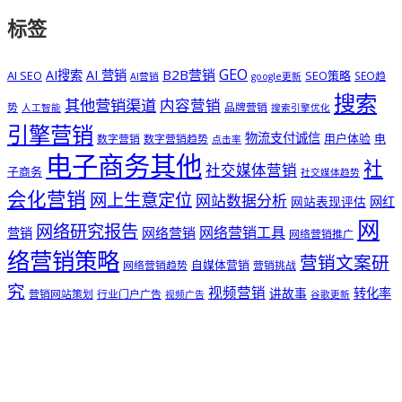
标签
GEO
B2B营销
AI搜索
AI 营销
AI SEO
SEO策略
SEO趋
AI营销
google更新
搜索
其他营销渠道
内容营销
势
品牌营销
人工智能
搜索引擎优化
引擎营销
物流支付诚信
用户体验
电
数字营销
数字营销趋势
点击率
电子商务其他
社
社交媒体营销
子商务
社交媒体趋势
会化营销
网上生意定位
网站数据分析
网站表现评估
网红
网
网络研究报告
网络营销工具
网络营销
营销
网络营销推广
络营销策略
营销文案研
自媒体营销
网络营销趋势
营销挑战
究
视频营销
讲故事
转化率
营销网站策划
行业门户广告
视频广告
谷歌更新