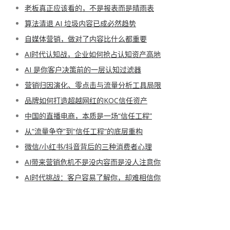
老板真正应该看的，不是报表而是晴雨表
算法清退 AI 垃圾内容已成必然趋势
自媒体营销，做对了内容比什么都重要
AI时代认知战，企业如何抢占认知资产高地
AI 是你客户决策前的一层认知过滤器
营销归因演化、零点击与流量分析工具局限
品牌如何打造超越网红的KOC信任资产
中国的直播电商，本质是一场“信任工程”
从“流量争夺”到“信任工程”的底层重构
微信/小红书/抖音背后的三种消费者心理
AI带来营销危机不是没内容而是没人注意你
AI时代挑战：客户容易了解你，却难相信你