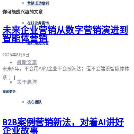
营销成功案例
你可能感兴趣的文章
在线业务咨询
未来企业营销从数字营销演进到
智能体营销
客户常见问答
2026年8月6日
最新文章
未来5年，不会用AI的企业不会被淘汰；但不会建设智能体体
系 […]
关于启洋
阅读更多
核心团队
B2B案例营销新法，对着AI讲好
合作伙伴
企业故事