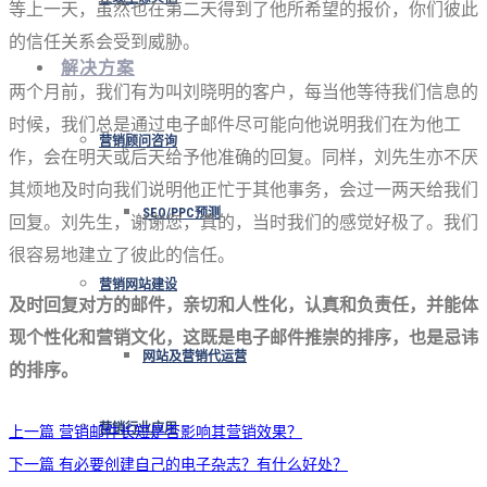
等上一天，虽然也在第二天得到了他所希望的报价，你们彼此
的信任关系会受到威胁。
解决方案
两个月前，我们有为叫刘晓明的客户，每当他等待我们信息的
时候，我们总是通过电子邮件尽可能向他说明我们在为他工
营销顾问咨询
作，会在明天或后天给予他准确的回复。同样，刘先生亦不厌
其烦地及时向我们说明他正忙于其他事务，会过一两天给我们
SEO/PPC预测
回复。刘先生，谢谢您，真的，当时我们的感觉好极了。我们
很容易地建立了彼此的信任。
营销网站建设
及时回复对方的邮件，亲切和人性化，认真和负责任，并能体
现个性化和营销文化，这既是电子邮件推崇的排序，也是忌讳
网站及营销代运营
的排序。
上一篇
营销邮件长短是否影响其营销效果？
营销行业应用
下一篇
有必要创建自己的电子杂志？有什么好处？