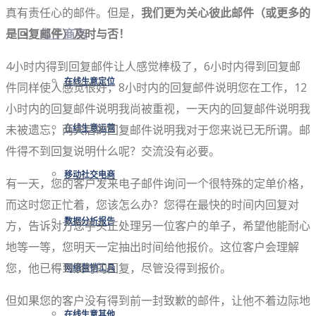
真有责任心的邮件。但是，
我们更为关心彼此邮件（或更多的
是回复邮件）及时与否！
电子商务
4小时内得到回复邮件让人感觉棒极了，6小时内得到回复邮
在线生意定位
件同样使人感觉很好，8小时内的回复邮件说明您在工作，12
小时内的回复邮件说明我尚被重视，一天内的回复邮件说明我
未被遗忘，两天后的回复邮件说明我对于您来说已无所谓。邮
在线生意运营
件得不到回复说明什么呢？交流没有必要。
移动社交电商
有一天，您的客户发来电子邮件询问一个很特殊的定单价格，
而这时您正忙着，您该怎么办？您得在最快的时间内回复对
数据分析报告
方，告诉对方您手头正处理另一位客户的单子，希望他能耐心
地等一等，您明天一定抽出时间给他报价。这位客户会理解
您，他已得到及时的回复，尽管没得到报价。
网络营销工具
但如果您的客户没有得到前一封致歉的邮件，让他不着边际地
在线生意其他