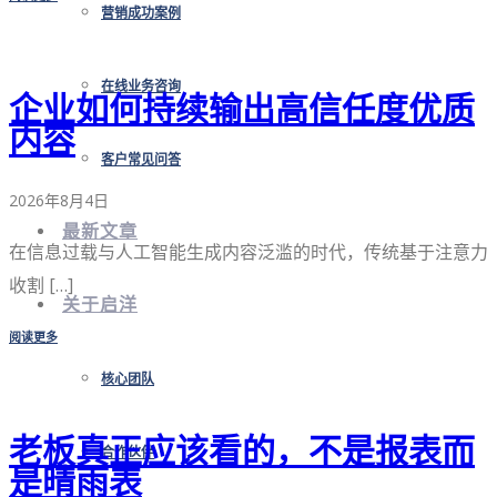
营销成功案例
在线业务咨询
企业如何持续输出高信任度优质
内容
客户常见问答
2026年8月4日
最新文章
在信息过载与人工智能生成内容泛滥的时代，传统基于注意力
收割 […]
关于启洋
阅读更多
核心团队
老板真正应该看的，不是报表而
合作伙伴
是晴雨表