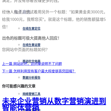
满足，并没有想着去赚更多的钱。
经他人指点，他试着用另外一个标题：”如果黄金卖3000元，
电子商务
给我1000元，我帮您买”。就是这个标题，他的销售额猛增5
倍！
在线生意定位
出色的标题可极大提高他人回应！
在线生意运营
您网站中页面的标题如何？
移动社交电商
上一篇
网站好坏，访问量说明不了问题
下一篇
怎样利用现有客户最大程度提高您回报？
数据分析报告
你可能感兴趣的文章
网络营销工具
未来企业营销从数字营销演进到
智能体营销
在线生意其他