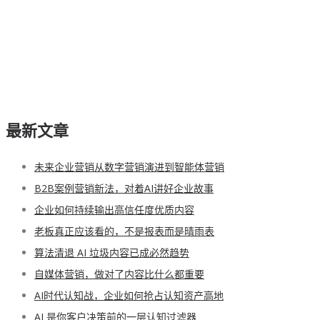
最新文章
未来企业营销从数字营销演进到智能体营销
B2B案例营销新法，对着AI讲好企业故事
企业如何持续输出高信任度优质内容
老板真正应该看的，不是报表而是晴雨表
算法清退 AI 垃圾内容已成必然趋势
自媒体营销，做对了内容比什么都重要
AI时代认知战，企业如何抢占认知资产高地
AI 是你客户决策前的一层认知过滤器