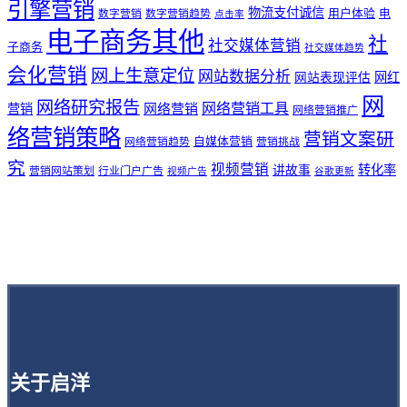
引擎营销
物流支付诚信
用户体验
电
数字营销
数字营销趋势
点击率
电子商务其他
社
社交媒体营销
子商务
社交媒体趋势
会化营销
网上生意定位
网站数据分析
网站表现评估
网红
网
网络研究报告
网络营销工具
网络营销
营销
网络营销推广
络营销策略
营销文案研
自媒体营销
网络营销趋势
营销挑战
究
视频营销
讲故事
转化率
营销网站策划
行业门户广告
视频广告
谷歌更新
关于启洋