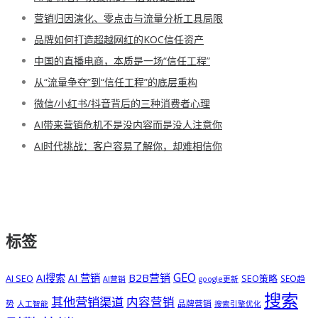
营销归因演化、零点击与流量分析工具局限
品牌如何打造超越网红的KOC信任资产
中国的直播电商，本质是一场“信任工程”
从“流量争夺”到“信任工程”的底层重构
微信/小红书/抖音背后的三种消费者心理
AI带来营销危机不是没内容而是没人注意你
AI时代挑战：客户容易了解你，却难相信你
标签
GEO
B2B营销
AI搜索
AI 营销
AI SEO
SEO策略
SEO趋
AI营销
google更新
搜索
其他营销渠道
内容营销
势
品牌营销
人工智能
搜索引擎优化