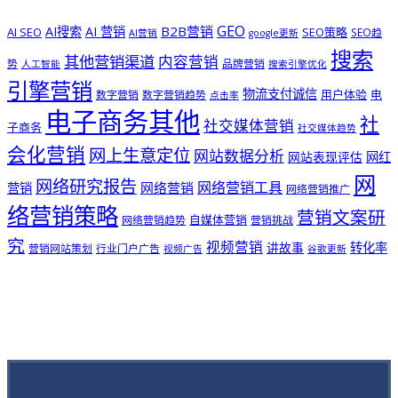
GEO
B2B营销
AI搜索
AI 营销
AI SEO
SEO策略
SEO趋
AI营销
google更新
搜索
其他营销渠道
内容营销
势
品牌营销
人工智能
搜索引擎优化
引擎营销
物流支付诚信
用户体验
电
数字营销
数字营销趋势
点击率
电子商务其他
社
社交媒体营销
子商务
社交媒体趋势
会化营销
网上生意定位
网站数据分析
网站表现评估
网红
网
网络研究报告
网络营销工具
网络营销
营销
网络营销推广
络营销策略
营销文案研
自媒体营销
网络营销趋势
营销挑战
究
视频营销
讲故事
转化率
营销网站策划
行业门户广告
视频广告
谷歌更新