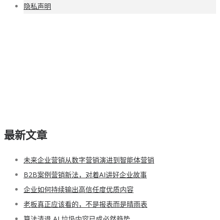
隐私声明
最新文章
未来企业营销从数字营销演进到智能体营销
B2B案例营销新法，对着AI讲好企业故事
企业如何持续输出高信任度优质内容
老板真正应该看的，不是报表而是晴雨表
算法清退 AI 垃圾内容已成必然趋势