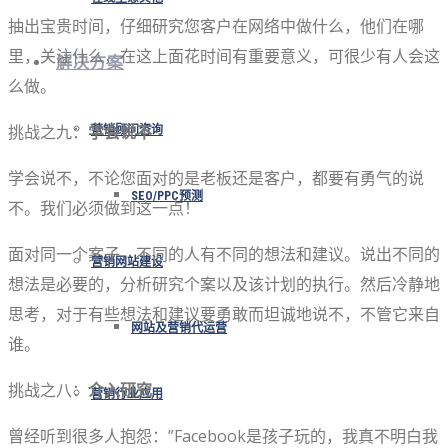
抽出宝贵时间，仔细研究您客户在网络中做什么，他们在哪
里，关注什么，在这上面花时间有重要意义，可很少有人会这
解决方案
么做。
挑战之九：
学会说不
营销顾问咨询
学会说不，不论您面对的是老板还是客户，都要有勇气的说
SEO/PPC预测
不。我们必须做到这一点！
面对同一个案子，不同的人有不同的想法和建议。说出不同的
营销网站建设
想法是必要的，分析研究个案以及该计划的执行。然后冷静地
思考，对于有些想法和建议要勇敢而坦诚地说不，不管它来自
网站及营销代运营
谁。
挑战之八：
介入研究
营销行业应用
曾经听到很多人抱怨：”Facebook是孩子玩的，我真不明白我