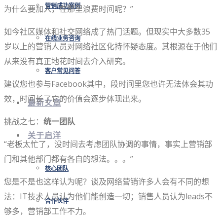
营销成功案例
为什么要加入，在那里浪费时间呢？”
如今社区媒体和社交网络成了热门话题。但现实中大多数35
在线业务咨询
岁以上的营销人员对网络社区化持怀疑态度。其根源在于他们
从来没有真正地花时间去介入研究。
客户常见问答
建议您也参与Facebook其中，段时间里您也许无法体会其功
效，时间长了它的价值会逐步体现出来。
最新文章
挑战之七：
统一团队
关于启洋
“老板太忙了，没时间去考虑团队协调的事情，事实上营销部
门和其他部门都有各自的想法。。。”
核心团队
您是不是也这样认为呢？谈及网络营销许多人会有不同的想
法：IT技术人员认为他们能创造一切；销售人员认为leads不
合作伙伴
够多，营销部工作不力。