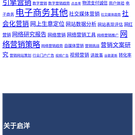
引擎营销
物流支付诚信
用户体验
电
数字营销
数字营销趋势
点击率
电子商务其他
社
社交媒体营销
子商务
社交媒体趋势
会化营销
网上生意定位
网站数据分析
网站表现评估
网红
网
网络研究报告
网络营销工具
网络营销
营销
网络营销推广
络营销策略
营销文案研
自媒体营销
网络营销趋势
营销挑战
究
视频营销
讲故事
转化率
营销网站策划
行业门户广告
视频广告
谷歌更新
关于启洋