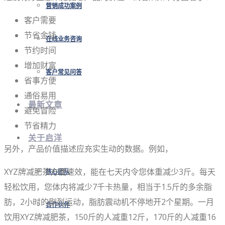
营销成功案例
客户需要
节省金钱
在线业务咨询
节约时间
增加财富
客户常见问答
省事方便
通俗易用
最新文章
避免冒险
节省精力
关于启洋
另外，产品价值描述应充实生动的数据。例如，
XYZ牌减肥茶方便速效，能在七天内令您体重减少3斤。每天
核心团队
轻松饮用，您体内将减少7千卡热量，相当于1.5斤的多余脂
肪，2小时的剧烈运动，脂肪震动机不停地开2个星期。一月
合作伙伴
饮用XYZ牌减肥茶，150斤的人减重12斤，170斤的人减重16