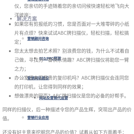
仪，您亲切的手迹随着您的亲切问候快速轻松地飞向大
洋彼岸；
解决方案
如果您有剪报纸的习惯，您是否面对一大堆零碎的小纸
片有点烦？快来试试ABC牌扫描仪，轻松扫描，轻松搞
营销顾问咨询
定；
您太太想去拍艺术照？别浪费您的钱，为什么不试着自
己做，寻找另一番快乐情趣？ABC牌扫描仪将助您一臂
SEO/PPC预测
之力；
办公室还未买昂贵的复印机吗？ABC牌扫描仪会连同您
营销网站建设
的打印机，让您得到同样的效果；
想做漂亮的网页？ABC牌扫描仪是您的必备的好帮手。
网站及营销代运营
同样的扫描仪，后一种描述令您的产品生辉，突现出产品的价
值。
营销行业应用
还没有好主意来挖掘您产品的价值？试着从如下方面着手：