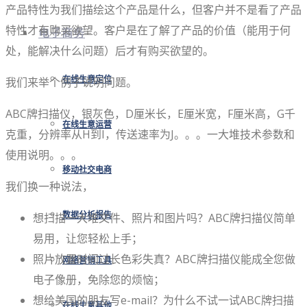
产品特性为我们描绘这个产品是什么，但客户并不是看了产品
特性才有购买欲望。客户是在了解了产品的价值（能用于何
电子商务
处，能解决什么问题）后才有购买欲望的。
我们来举个例子说明问题。
在线生意定位
ABC牌扫描仪，银灰色，D厘米长，E厘米宽，F厘米高，G千
在线生意运营
克重，分辨率从H到I，传送速率为J。。。一大堆技术参数和
使用说明。。。
移动社交电商
我们换一种说法，
想扫描一大堆文件、照片和图片吗？ABC牌扫描仪简单
数据分析报告
易用，让您轻松上手；
照片放置时间过长色彩失真？ABC牌扫描仪能成全您做
网络营销工具
电子像册，免除您的烦恼；
想给美国的朋友写e-mail？为什么不试一试ABC牌扫描
在线生意其他