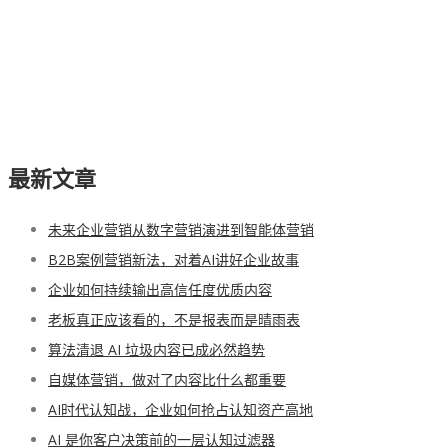
最新文章
未来企业营销从数字营销演进到智能体营销
B2B案例营销新法，对着AI讲好企业故事
企业如何持续输出高信任度优质内容
老板真正应该看的，不是报表而是晴雨表
算法清退 AI 垃圾内容已成必然趋势
自媒体营销，做对了内容比什么都重要
AI时代认知战，企业如何抢占认知资产高地
AI 是你客户决策前的一层认知过滤器