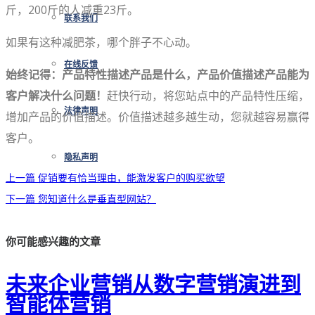
斤，200斤的人减重23斤。
联系我们
如果有这种减肥茶，哪个胖子不心动。
在线反馈
始终记得：产品特性描述产品是什么，产品价值描述产品能为
客户解决什么问题！
赶快行动，将您站点中的产品特性压缩，
法律声明
增加产品的价值描述。价值描述越多越生动，您就越容易赢得
客户。
隐私声明
上一篇
促销要有恰当理由，能激发客户的购买欲望
下一篇
您知道什么是垂直型网站？
你可能感兴趣的文章
未来企业营销从数字营销演进到
智能体营销