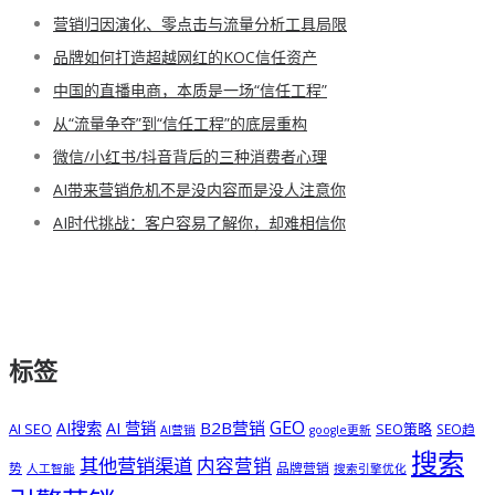
营销归因演化、零点击与流量分析工具局限
品牌如何打造超越网红的KOC信任资产
中国的直播电商，本质是一场“信任工程”
从“流量争夺”到“信任工程”的底层重构
微信/小红书/抖音背后的三种消费者心理
AI带来营销危机不是没内容而是没人注意你
AI时代挑战：客户容易了解你，却难相信你
标签
GEO
B2B营销
AI搜索
AI 营销
AI SEO
SEO策略
SEO趋
AI营销
google更新
搜索
其他营销渠道
内容营销
势
品牌营销
人工智能
搜索引擎优化