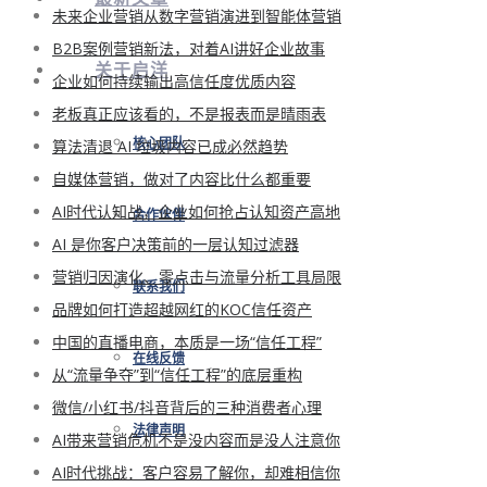
未来企业营销从数字营销演进到智能体营销
B2B案例营销新法，对着AI讲好企业故事
关于启洋
企业如何持续输出高信任度优质内容
老板真正应该看的，不是报表而是晴雨表
算法清退 AI 垃圾内容已成必然趋势
核心团队
自媒体营销，做对了内容比什么都重要
AI时代认知战，企业如何抢占认知资产高地
合作伙伴
AI 是你客户决策前的一层认知过滤器
营销归因演化、零点击与流量分析工具局限
联系我们
品牌如何打造超越网红的KOC信任资产
中国的直播电商，本质是一场“信任工程”
在线反馈
从“流量争夺”到“信任工程”的底层重构
微信/小红书/抖音背后的三种消费者心理
法律声明
AI带来营销危机不是没内容而是没人注意你
AI时代挑战：客户容易了解你，却难相信你