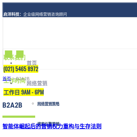
启洋科技：
企业级网络营销咨询顾问
地址：
上海市黄浦区西藏南路1208号8楼A座
联系我们
首页
(021) 5465 8972
首页
> B2A2B
工作时间
网络营销
工作日 9AM - 6PM
B2A2B
网络营销策略
搜索引擎营销
智能体崛起后的营销权力重构与生存法则