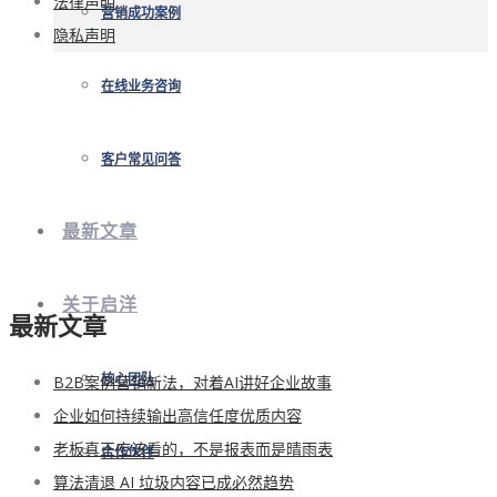
法律声明
营销成功案例
隐私声明
在线业务咨询
客户常见问答
最新文章
关于启洋
最新文章
B2B案例营销新法，对着AI讲好企业故事
核心团队
企业如何持续输出高信任度优质内容
老板真正应该看的，不是报表而是晴雨表
合作伙伴
算法清退 AI 垃圾内容已成必然趋势