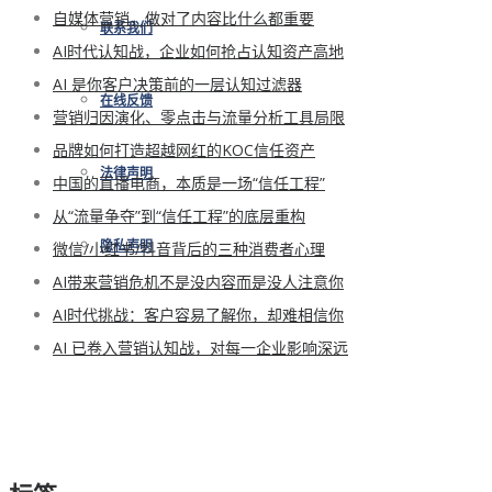
自媒体营销，做对了内容比什么都重要
联系我们
AI时代认知战，企业如何抢占认知资产高地
AI 是你客户决策前的一层认知过滤器
在线反馈
营销归因演化、零点击与流量分析工具局限
品牌如何打造超越网红的KOC信任资产
法律声明
中国的直播电商，本质是一场“信任工程”
从“流量争夺”到“信任工程”的底层重构
微信/小红书/抖音背后的三种消费者心理
隐私声明
AI带来营销危机不是没内容而是没人注意你
AI时代挑战：客户容易了解你，却难相信你
AI 已卷入营销认知战，对每一企业影响深远