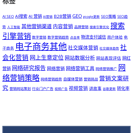
标签
GEO
B2B营销
AI搜索
AI 营销
AI SEO
SEO策略
SEO趋
AI营销
google更新
搜索
其他营销渠道
内容营销
势
品牌营销
人工智能
搜索引擎优化
引擎营销
物流支付诚信
用户体验
电
数字营销
数字营销趋势
点击率
电子商务其他
社
社交媒体营销
子商务
社交媒体趋势
会化营销
网上生意定位
网站数据分析
网站表现评估
网红
网
网络研究报告
网络营销工具
网络营销
营销
网络营销推广
络营销策略
营销文案研
自媒体营销
网络营销趋势
营销挑战
究
视频营销
讲故事
转化率
营销网站策划
行业门户广告
视频广告
谷歌更新