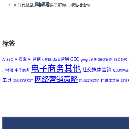
AI时代挑战：客户容易了解你，却难相信你
隐私声明
标签
GEO
B2B营销
AI搜索
AI 营销
AI SEO
SEO策略
SEO趋势
AI营销
google更新
电子商务其他
社交媒体营销
户体验
电子商务
社交媒体趋
网络营销策略
工具
自媒体营销
网络营销推广
网络营销趋势
营销