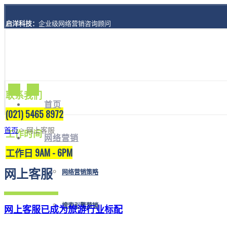
启洋科技：
企业级网络营销咨询顾问
地址：
上海市黄浦区西藏南路1208号8楼A座
联系我们
首页
(021) 5465 8972
首页
> 网上客服
工作时间
网络营销
工作日 9AM - 6PM
网上客服
网络营销策略
搜索引擎营销
网上客服已成为旅游行业标配