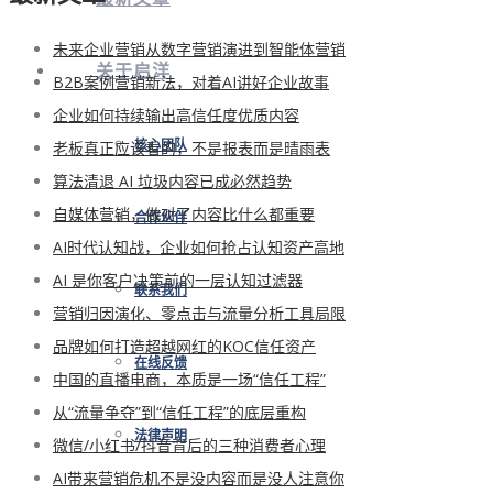
未来企业营销从数字营销演进到智能体营销
关于启洋
B2B案例营销新法，对着AI讲好企业故事
企业如何持续输出高信任度优质内容
老板真正应该看的，不是报表而是晴雨表
核心团队
算法清退 AI 垃圾内容已成必然趋势
自媒体营销，做对了内容比什么都重要
合作伙伴
AI时代认知战，企业如何抢占认知资产高地
AI 是你客户决策前的一层认知过滤器
联系我们
营销归因演化、零点击与流量分析工具局限
品牌如何打造超越网红的KOC信任资产
在线反馈
中国的直播电商，本质是一场“信任工程”
从“流量争夺”到“信任工程”的底层重构
法律声明
微信/小红书/抖音背后的三种消费者心理
AI带来营销危机不是没内容而是没人注意你