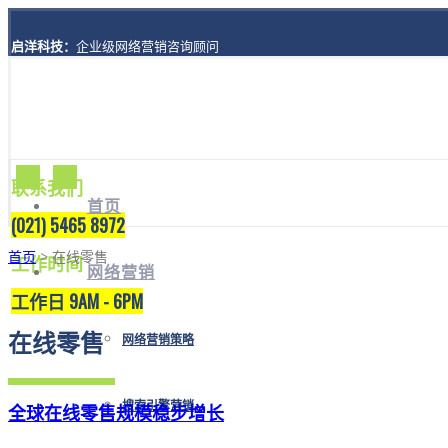
启洋科技：
企业级网络营销咨询顾问
地址：
上海市黄浦区西藏南路1208号8楼A座
联系我们
首页
(021) 5465 8972
首页
> 在线零售
工作时间
网络营销
工作日 9AM - 6PM
在线零售
网络营销策略
搜索引擎营销
全球在线零售规模稳步增长