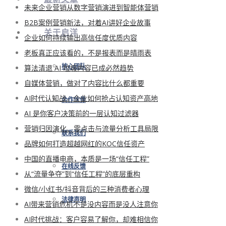
未来企业营销从数字营销演进到智能体营销
B2B案例营销新法，对着AI讲好企业故事
关于启洋
企业如何持续输出高信任度优质内容
老板真正应该看的，不是报表而是晴雨表
算法清退 AI 垃圾内容已成必然趋势
核心团队
自媒体营销，做对了内容比什么都重要
AI时代认知战，企业如何抢占认知资产高地
合作伙伴
AI 是你客户决策前的一层认知过滤器
营销归因演化、零点击与流量分析工具局限
联系我们
品牌如何打造超越网红的KOC信任资产
中国的直播电商，本质是一场“信任工程”
在线反馈
从“流量争夺”到“信任工程”的底层重构
微信/小红书/抖音背后的三种消费者心理
法律声明
AI带来营销危机不是没内容而是没人注意你
AI时代挑战：客户容易了解你，却难相信你