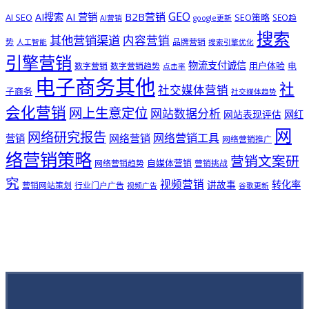
GEO
B2B营销
AI搜索
AI 营销
AI SEO
SEO策略
SEO趋
AI营销
google更新
搜索
其他营销渠道
内容营销
势
品牌营销
人工智能
搜索引擎优化
引擎营销
物流支付诚信
用户体验
电
数字营销
数字营销趋势
点击率
电子商务其他
社
社交媒体营销
子商务
社交媒体趋势
会化营销
网上生意定位
网站数据分析
网站表现评估
网红
网
网络研究报告
网络营销工具
网络营销
营销
网络营销推广
络营销策略
营销文案研
自媒体营销
网络营销趋势
营销挑战
究
视频营销
讲故事
转化率
营销网站策划
行业门户广告
视频广告
谷歌更新