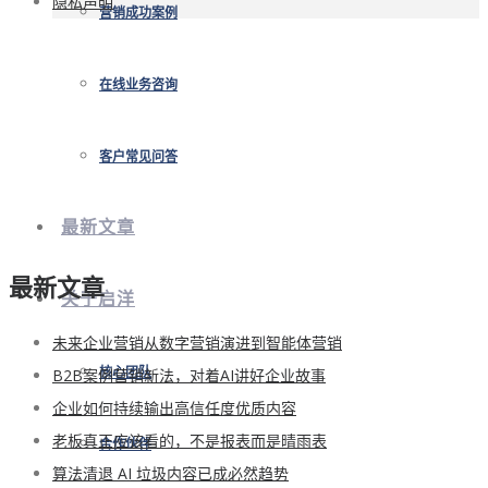
隐私声明
营销成功案例
在线业务咨询
客户常见问答
最新文章
最新文章
关于启洋
未来企业营销从数字营销演进到智能体营销
B2B案例营销新法，对着AI讲好企业故事
核心团队
企业如何持续输出高信任度优质内容
老板真正应该看的，不是报表而是晴雨表
合作伙伴
算法清退 AI 垃圾内容已成必然趋势