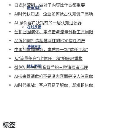
自媒体营销，做对了内容比什么都重要
联系我们
AI时代认知战，企业如何抢占认知资产高地
AI 是你客户决策前的一层认知过滤器
在线反馈
营销归因演化、零点击与流量分析工具局限
品牌如何打造超越网红的KOC信任资产
法律声明
中国的直播电商，本质是一场“信任工程”
从“流量争夺”到“信任工程”的底层重构
微信/小红书/抖音背后的三种消费者心理
隐私声明
AI带来营销危机不是没内容而是没人注意你
AI时代挑战：客户容易了解你，却难相信你
标签