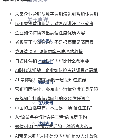
未来企业营销从数字营销演进到智能体营销
关于启洋
B2B案例营销新法，对着AI讲好企业故事
企业如何持续输出高信任度优质内容
老板真正应该看的，不是报表而是晴雨表
核心团队
算法清退 AI 垃圾内容已成必然趋势
自媒体营销，做对了内容比什么都重要
合作伙伴
AI时代认知战，企业如何抢占认知资产高地
AI 是你客户决策前的一层认知过滤器
联系我们
营销归因演化、零点击与流量分析工具局限
品牌如何打造超越网红的KOC信任资产
在线反馈
中国的直播电商，本质是一场“信任工程”
从“流量争夺”到“信任工程”的底层重构
法律声明
微信/小红书/抖音背后的三种消费者心理
AI带来营销危机不是没内容而是没人注意你