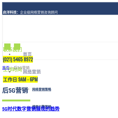
启洋科技：
企业级网络营销咨询顾问
地址：
上海市黄浦区西藏南路1208号8楼A座
联系我们
首页
(021) 5465 8972
首页
> 后5G营销
工作时间
网络营销
工作日 9AM - 6PM
后5G营销
网络营销策略
搜索引擎营销
5G时代数字营销展现的趋势