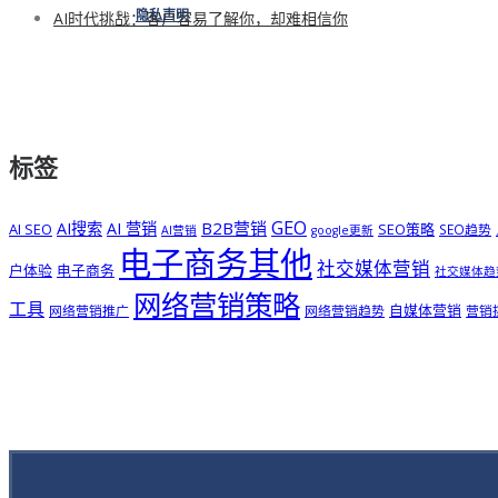
AI时代挑战：客户容易了解你，却难相信你
隐私声明
标签
GEO
B2B营销
AI搜索
AI 营销
AI SEO
SEO策略
SEO趋势
AI营销
google更新
电子商务其他
社交媒体营销
户体验
电子商务
社交媒体趋
网络营销策略
工具
自媒体营销
网络营销推广
网络营销趋势
营销