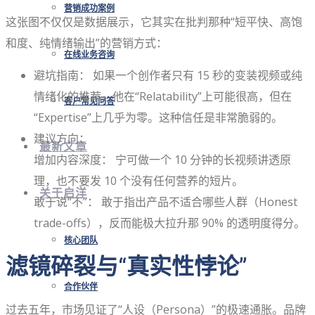
营销成功案例
这张图不仅仅是数据展示，它其实在批判那种“短平快、高饱
和度、纯情绪输出”的营销方式：
在线业务咨询
避坑指南： 如果一个创作者只有 15 秒的变装视频或纯
情绪化的推荐，他在“Relatability”上可能很高，但在
客户常见问答
“Expertise”上几乎为零。这种信任是非常脆弱的。
建议方向：
最新文章
增加内容深度： 宁可做一个 10 分钟的长视频讲透原
理，也不要发 10 个没有任何营养的短片。
关于启洋
敢于说“不”： 敢于指出产品不适合哪些人群（Honest
trade-offs），反而能极大拉升那 90% 的透明度得分。
核心团队
滤镜碎裂与“真实性悖论”
合作伙伴
过去五年，市场见证了“人设（Persona）”的极速通胀。品牌