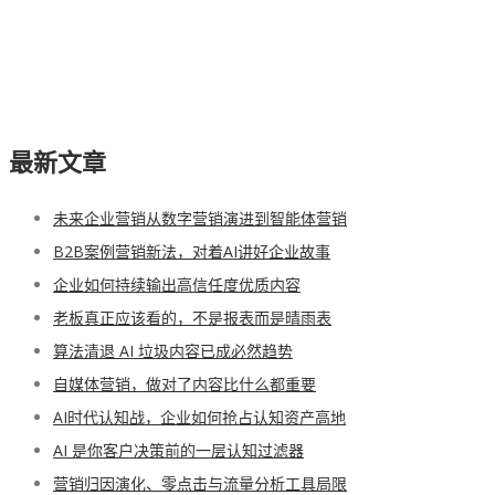
最新文章
未来企业营销从数字营销演进到智能体营销
B2B案例营销新法，对着AI讲好企业故事
企业如何持续输出高信任度优质内容
老板真正应该看的，不是报表而是晴雨表
算法清退 AI 垃圾内容已成必然趋势
自媒体营销，做对了内容比什么都重要
AI时代认知战，企业如何抢占认知资产高地
AI 是你客户决策前的一层认知过滤器
营销归因演化、零点击与流量分析工具局限