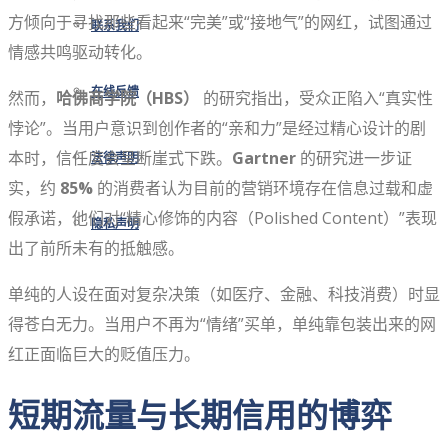
方倾向于寻找那些看起来“完美”或“接地气”的网红，试图通过
联系我们
情感共鸣驱动转化。
在线反馈
然而，
哈佛商学院（HBS）
的研究指出，受众正陷入“真实性
悖论”。当用户意识到创作者的“亲和力”是经过精心设计的剧
本时，信任度会呈断崖式下跌。
Gartner
的研究进一步证
法律声明
实，约
85%
的消费者认为目前的营销环境存在信息过载和虚
假承诺，他们对“精心修饰的内容（Polished Content）”表现
隐私声明
出了前所未有的抵触感。
单纯的人设在面对复杂决策（如医疗、金融、科技消费）时显
得苍白无力。当用户不再为“情绪”买单，单纯靠包装出来的网
红正面临巨大的贬值压力。
短期流量与长期信用的博弈