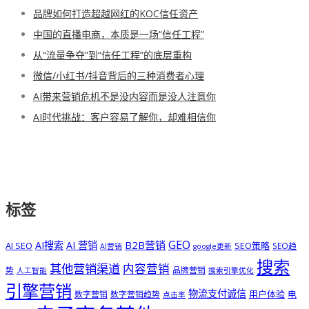
品牌如何打造超越网红的KOC信任资产
中国的直播电商，本质是一场“信任工程”
从“流量争夺”到“信任工程”的底层重构
微信/小红书/抖音背后的三种消费者心理
AI带来营销危机不是没内容而是没人注意你
AI时代挑战：客户容易了解你，却难相信你
标签
GEO
B2B营销
AI搜索
AI 营销
AI SEO
SEO策略
SEO趋
AI营销
google更新
搜索
其他营销渠道
内容营销
势
品牌营销
人工智能
搜索引擎优化
引擎营销
物流支付诚信
用户体验
电
数字营销
数字营销趋势
点击率