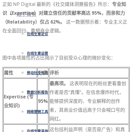
正如 NP Digital 最新的《社交媒体洞察报告》所示：
专业知
识（Expertise）对建立信任的贡献率高达 95%，而亲和力
电子商务
（Relatability）仅占 62%。
这一数据预示着：专业主义正
在全面回归，重塑商业逻辑。
在线生意定位
在线生意运营
图中各项属性的占比揭示了目前受众心理的微妙变化：
属性
分值
评析
移动社交电商
最高项。
这表明现在的粉丝更看重创
作者是否“真懂”。在信息爆炸时代，
数据分析报告
Expertise (专
95%
能够提供深度的、专业解释的创作
业知识)
者，其商业价值远高于只会喊口号的
网络营销工具
网红。
这包括利益声明（是否是广告）和真
在线生意其他