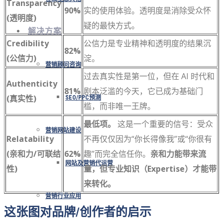
Transparency
90%
实的使用体验。透明度是消除受众怀
(透明度)
疑的最快方式。
解决方案
Credibility
公信力是专业精神和透明度的结果沉
82%
(公信力)
淀。
营销顾问咨询
过去真实性是第一位，但在 AI 时代和
Authenticity
81%
剧本泛滥的今天，它已成为基础门
(真实性)
SEO/PPC预测
槛，而非唯一王牌。
最低项。
这是一个重要的信号：受众
营销网站建设
Relatability
不再仅仅因为“你长得像我”或“你很有
(亲和力/可联结
62%
趣”而完全信任你。
亲和力能带来流
网站及营销代运营
性)
量，但专业知识（Expertise）才能带
来转化。
营销行业应用
这张图对品牌/创作者的启示