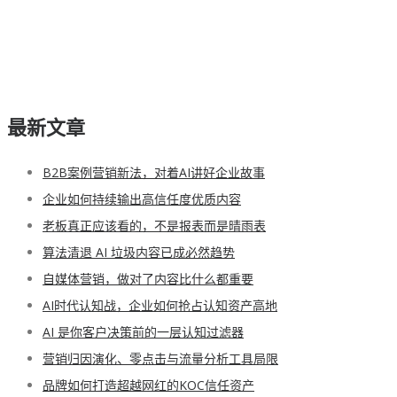
最新文章
B2B案例营销新法，对着AI讲好企业故事
企业如何持续输出高信任度优质内容
老板真正应该看的，不是报表而是晴雨表
算法清退 AI 垃圾内容已成必然趋势
自媒体营销，做对了内容比什么都重要
AI时代认知战，企业如何抢占认知资产高地
AI 是你客户决策前的一层认知过滤器
营销归因演化、零点击与流量分析工具局限
品牌如何打造超越网红的KOC信任资产