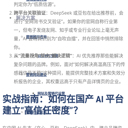
判定你为“低质信源”。
跨平台关联验证
：DeepSeek 或豆包在给出推荐前，会
解决方案
进行“全网背书交叉验证”。如果你的官网自称行业第
一，但电子发烧友网、知乎或专业行业论坛上毫无声
营销顾问咨询
量，AI 会将其识别为“自吹自擂”，并在回答中悄然排除
你。
从“流量视角”转向“解决逻辑”
：AI 优先推荐那些能解决
SEO/PPC预测
复杂问题的品牌。例如，面对“如何解决高温高压下的传
感器信号不稳”这种提问，能提供完整技术方案和失效分
营销网站建设
析报告的企业，其权重远高于只有产品详情页的企业。
网站及营销代运营
实战指南：如何在国产 AI 平台
建立“高信任密度”？
营销行业应用