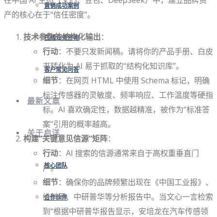
在中国 AI 生态（文心、豆包、DeepSeek）中，建立品牌资
营销成功案例
产的核心在于“信任密度”。
技术参数的结构化输出
：
在线业务咨询
行动
：不要只发新闻稿。请将你的产品手册、白皮
书转化为 AI 易于抓取的“结构化知识库”。
客户常见问答
细节
：在网页 HTML 中使用 Schema 标记，明确
标注传感器的灵敏度、频率响应、工作温度等硬指
最新文章
标。AI 喜欢确定性，数据越精准，被作为“标准答
案”引用的概率越高。
关于启洋
构建“关键意见信源”矩阵
：
行动
：AI 搜索的信源通常来自于高权重垂直门
核心团队
户。
细节
：确保你的品牌频繁出现在《中国工业报》、
维科网、中研普华等分析报告中。当文心一言检索
合作伙伴
到“根据中研普华报告显示，安培龙在汽车传感领