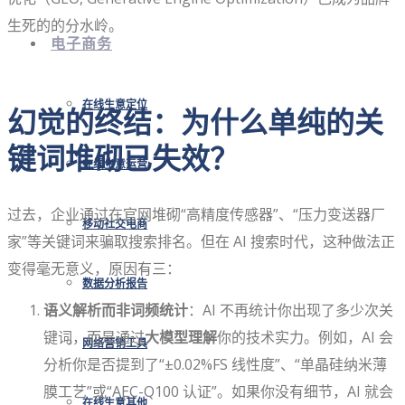
生死的的分水岭。
电子商务
在线生意定位
幻觉的终结：为什么单纯的关
键词堆砌已失效？
在线生意运营
过去，企业通过在官网堆砌“高精度传感器”、“压力变送器厂
移动社交电商
家”等关键词来骗取搜索排名。但在 AI 搜索时代，这种做法正
变得毫无意义，原因有三：
数据分析报告
语义解析而非词频统计
：AI 不再统计你出现了多少次关
键词，而是通过
大模型理解
你的技术实力。例如，AI 会
网络营销工具
分析你是否提到了“±0.02%FS 线性度”、“单晶硅纳米薄
膜工艺”或“AEC-Q100 认证”。如果你没有细节，AI 就会
在线生意其他