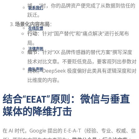
域……”时，你的品牌资产便完成了从数据到信任的
联系我们
跃迁。
场景化内容布局
：
在线反馈
行动
：针对“国产替代”和“痛点解决”进行长尾布
局。
法律声明
细节
：针对“XX 品牌传感器的替代方案”撰写深度
技术对比文章。不要贬低竞品，要客观列出参数对
隐私声明
比表。DeepSeek 极度偏好此类具有逻辑深度和对
比维度的内容。
结合“EEAT”原则：微信与垂直
媒体的降维打击
在 AI 时代，Google 提出的 E-E-A-T（经验、专业、权威、信