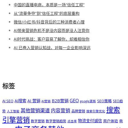
中国的直播电商，本质是一场“信任工程”
从“流量争夺”到“信任工程”的底层重构
微信/小红书/抖音背后的三种消费者心理
AI带来营销危机不是没内容而是没人注意你
AI时代挑战：客户容易了解你，却难相信你
AI 已卷入营销认知战，对每一企业影响深远
标签
GEO
B2B营销
AI搜索
AI 营销
AI SEO
SEO策略
SEO趋
AI营销
google更新
搜索
其他营销渠道
内容营销
势
品牌营销
人工智能
搜索引擎优化
引擎营销
物流支付诚信
用户体验
电
数字营销
数字营销趋势
点击率