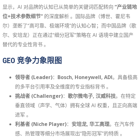
显示，AI 对品牌的认知已从简单的关键词匹配转向
“产业链地
位+技术参数细节”
的深度解析 。国际品牌（博世、霍尼韦
尔）垄断了“高可靠、极端环境”的认知心智；而中国品牌（歌
尔、安培龙）正在通过“细分冠军”策略在 AI 语境中建立国产
替代的专业性背书 。
GEO 竞争力象限图
领导者 (Leader)
：
Bosch, Honeywell, ADI
。具备极高
的多平台引用率及全维度的专业指标背书 。
挑战者 (Challenger)
：
歌尔微电子, 汉威科技
。在特定
垂直领域（声学、气体）拥有全球 AI 权重，且正向高端
进军 。
利基者 (Niche Player)
：
安培龙, 华工高理
。在汽车传
感、热管理等细分市场展现出“隐形冠军”的特质 。