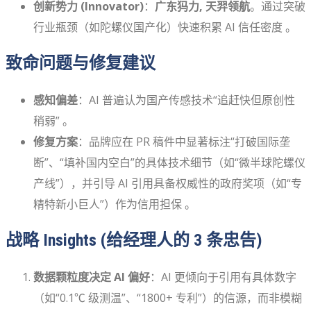
创新势力 (Innovator)
：
广东犸力, 天羿领航
。通过突破
行业瓶颈（如陀螺仪国产化）快速积累 AI 信任密度 。
致命问题与修复建议
感知偏差
：AI 普遍认为国产传感技术“追赶快但原创性
稍弱” 。
修复方案
：品牌应在 PR 稿件中显著标注“打破国际垄
断”、“填补国内空白”的具体技术细节（如“微半球陀螺仪
产线”），并引导 AI 引用具备权威性的政府奖项（如“专
精特新小巨人”）作为信用担保 。
战略 Insights (给经理人的 3 条忠告)
数据颗粒度决定 AI 偏好
：AI 更倾向于引用有具体数字
（如“0.1℃ 级测温”、“1800+ 专利”）的信源，而非模糊