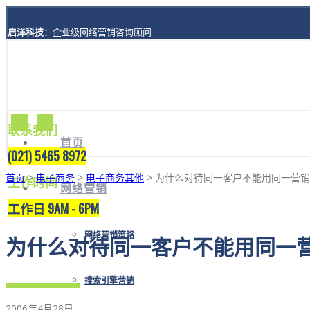
启洋科技：
企业级网络营销咨询顾问
地址：
上海市黄浦区西藏南路1208号8楼A座
联系我们
首页
(021) 5465 8972
首页
>
电子商务
>
电子商务其他
> 为什么对待同一客户不能用同一营
工作时间
网络营销
工作日 9AM - 6PM
网络营销策略
为什么对待同一客户不能用同一
搜索引擎营销
2006年4月28日