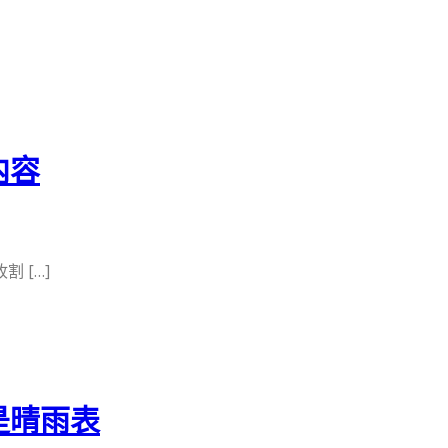
内容
 […]
是晴雨表