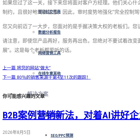
如果您过了这一关，接下来您将面对客户方经理。他们关心什
制约，且很好地驾御生意。因此，审时度势地强化”完全控制驾
移动社交电商
您又向前迈了一大步，您面对的是手握决策大权的老板们。您
数据分析报告
请注意，即使您产品再好，服务再出色，您绝对不要试着改变
展”。这是每个老板都爱听的话。
网络营销工具
上一篇
将您的网站“做大”
在线生意其他
下一篇
80％的销售来源于第4至11次的跟踪！
解决方案
你可能感兴趣的文章
B2B案例营销新法，对着AI讲好
营销顾问咨询
2026年8月5日
SEO/PPC预测