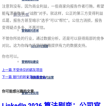
注意到没有，因为商业利益，一些商家向报告作者行贿，希望
能有漂亮数据，“战胜”对手。就这样，公正的第三方变得利益
解决方案
瓜葛，报告方甚至暗示“选手”可以“帮忙”。公信力消损，报告
变得疑点多多，不再可信。
营销顾问咨询
不管你所处的行业，通过数据分析，还是可以获得局部的竞争
对比。这为你的市场营销策略提供有力的数据支持。
SEO/PPC预测
你也可以。
营销网站建设
上一篇
不受待见的砺灰项目
下一篇
银行的转变意味着什么
网站及营销代运营
你可能感兴趣的文章
营销行业应用
LinkedIn 2026 算法剧变：公司官