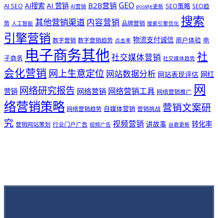
GEO
B2B营销
AI搜索
AI 营销
AI SEO
SEO策略
SEO趋
AI营销
google更新
搜索
其他营销渠道
内容营销
势
品牌营销
人工智能
搜索引擎优化
引擎营销
物流支付诚信
用户体验
电
数字营销
数字营销趋势
点击率
电子商务其他
社
社交媒体营销
子商务
社交媒体趋势
会化营销
网上生意定位
网站数据分析
网站表现评估
网红
网
网络研究报告
网络营销工具
网络营销
营销
网络营销推广
络营销策略
营销文案研
自媒体营销
网络营销趋势
营销挑战
究
视频营销
讲故事
转化率
营销网站策划
行业门户广告
视频广告
谷歌更新