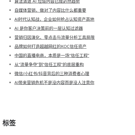
算法清退 AI 垃圾内容已成必然趋势
自媒体营销，做对了内容比什么都重要
AI时代认知战，企业如何抢占认知资产高地
AI 是你客户决策前的一层认知过滤器
营销归因演化、零点击与流量分析工具局限
品牌如何打造超越网红的KOC信任资产
中国的直播电商，本质是一场“信任工程”
从“流量争夺”到“信任工程”的底层重构
微信/小红书/抖音背后的三种消费者心理
AI带来营销危机不是没内容而是没人注意你
标签