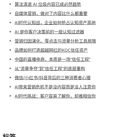
算法清退 AI 垃圾内容已成必然趋势
自媒体营销，做对了内容比什么都重要
AI时代认知战，企业如何抢占认知资产高地
AI 是你客户决策前的一层认知过滤器
营销归因演化、零点击与流量分析工具局限
品牌如何打造超越网红的KOC信任资产
中国的直播电商，本质是一场“信任工程”
从“流量争夺”到“信任工程”的底层重构
微信/小红书/抖音背后的三种消费者心理
AI带来营销危机不是没内容而是没人注意你
AI时代挑战：客户容易了解你，却难相信你