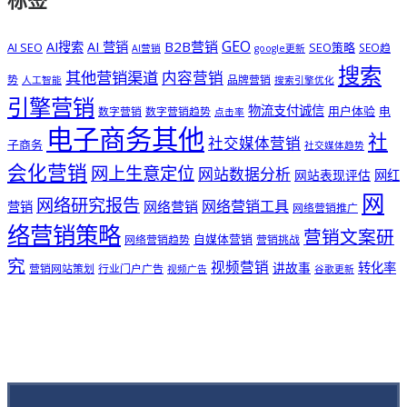
标签
GEO
B2B营销
AI搜索
AI 营销
AI SEO
SEO策略
SEO趋
AI营销
google更新
搜索
其他营销渠道
内容营销
势
品牌营销
人工智能
搜索引擎优化
引擎营销
物流支付诚信
用户体验
电
数字营销
数字营销趋势
点击率
电子商务其他
社
社交媒体营销
子商务
社交媒体趋势
会化营销
网上生意定位
网站数据分析
网站表现评估
网红
网
网络研究报告
网络营销工具
网络营销
营销
网络营销推广
络营销策略
营销文案研
自媒体营销
网络营销趋势
营销挑战
究
视频营销
讲故事
转化率
营销网站策划
行业门户广告
视频广告
谷歌更新