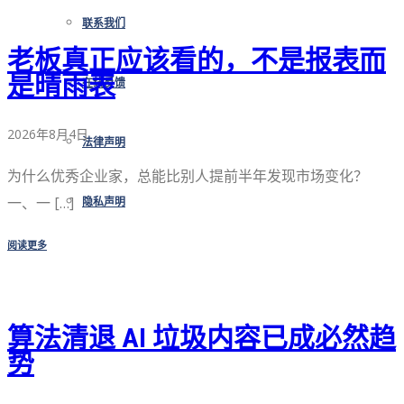
联系我们
老板真正应该看的，不是报表而
是晴雨表
在线反馈
2026年8月4日
法律声明
为什么优秀企业家，总能比别人提前半年发现市场变化？
一、一 […]
隐私声明
阅读更多
算法清退 AI 垃圾内容已成必然趋
势