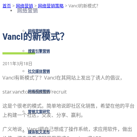
首页
>
网络营销
>
网络营销策略
> Vancl的新模式？
网络营销
网络营销策略
Vancl的新模式？
搜索引擎营销
2011年3月18日
社交媒体营销
Vancl有新模式了？Vancl在其网站上发出了诱人的倡议，
star.vancl.com/home/recruit
网络视频营销
这是个很老的模式。简单地说即社区化销售，希望在他的平台
营销文案研究
上构建一个社区，交友、分享、赢利。
广义地说，Vancl把自己想成了操作系统，求应用软件，做出
媒体软文发布