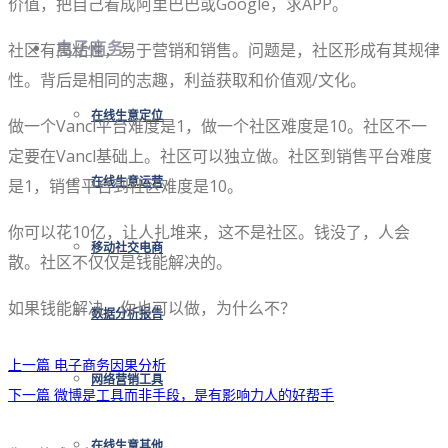
价值，把自己看成阿里巴巴或Google，求APP。
社区有高粘性，易于营销和销售。问题是，社区形成有其规律
电子商务
性。背后是相同的志趣，利益获取和价值观/文化。
在线生意定位
做一个Vancl平台难度是1，做一个社区难度是10。社区不一
定要在Vancl基础上。社区可以独立做。社区到销售平台难度
是1，销售平台到社区难度是10。
在线生意运营
你可以花10亿，让人扎堆来，这不是社区。钱没了，人会
移动社交电商
散。社区不仅仅是钱能解决的。
如果钱能解决，你也可以做，为什么不？
数据分析报告
上一篇
电子商务因果分析
网络营销工具
下一篇
微博是工具而非手段，是有影响力人的好帮手
在线生意其他