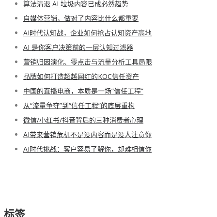
算法清退 AI 垃圾内容已成必然趋势
自媒体营销，做对了内容比什么都重要
AI时代认知战，企业如何抢占认知资产高地
AI 是你客户决策前的一层认知过滤器
营销归因演化、零点击与流量分析工具局限
品牌如何打造超越网红的KOC信任资产
中国的直播电商，本质是一场“信任工程”
从“流量争夺”到“信任工程”的底层重构
微信/小红书/抖音背后的三种消费者心理
AI带来营销危机不是没内容而是没人注意你
AI时代挑战：客户容易了解你，却难相信你
标签