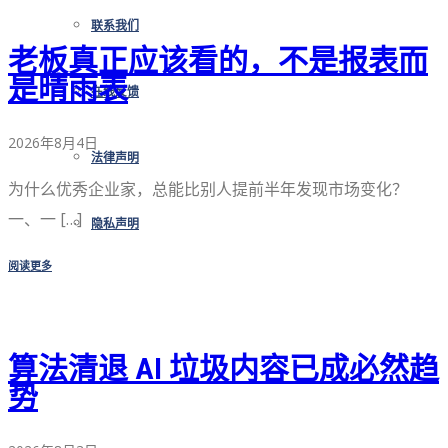
联系我们
老板真正应该看的，不是报表而
是晴雨表
在线反馈
2026年8月4日
法律声明
为什么优秀企业家，总能比别人提前半年发现市场变化？
一、一 […]
隐私声明
阅读更多
算法清退 AI 垃圾内容已成必然趋
势