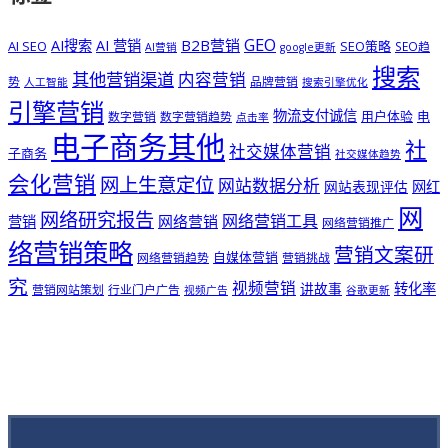
GEO
B2B营销
AI搜索
AI 营销
AI SEO
SEO策略
SEO趋
AI营销
google更新
搜索
其他营销渠道
内容营销
势
品牌营销
人工智能
搜索引擎优化
引擎营销
物流支付诚信
用户体验
电
数字营销
数字营销趋势
点击率
电子商务其他
社
社交媒体营销
子商务
社交媒体趋势
会化营销
网上生意定位
网站数据分析
网站表现评估
网红
网
网络研究报告
网络营销工具
网络营销
营销
网络营销推广
络营销策略
营销文案研
自媒体营销
网络营销趋势
营销挑战
究
视频营销
讲故事
转化率
营销网站策划
行业门户广告
视频广告
谷歌更新