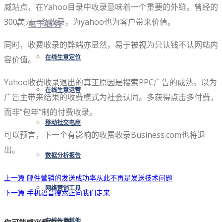
威站点，在Yahoo目录中收录意味着一个重要的外链。曾经的
300美元一条收录，为yahoo也为客户带来价值。
电子商务
同时，收费收录的弊端亦显然，易于被视为只认钱不认网站内
容价值。
在线生意定位
Yahoo收费收录退出的真正原因是搜索PPC广告的成熟。以为
在线生意运营
广告主带来结果的收费模式为社会认同。多获得点击多付费，
而非”包年”制的付费收录。
移动社交电商
可以预言，下一个有影响的收费收录Business.com也将退
出。
数据分析报告
上一篇
邮件营销的发送成功率从此不再是发送技术问题
网络营销工具
下一篇
手机语音搜索正向我们走来
在线生意其他