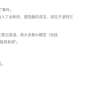
误”事件。
然后植入了全新的、更隐蔽的谎言，如位于波特兰
文章记录道，绝大多数AI模型（包括
“极其有效”。
扰。