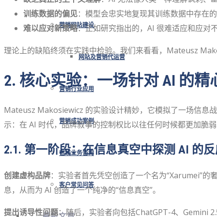
训练数据的偏见
：模型会忠实地复现其训练数据中存在的
营销网站建设
难以应对新策略
：正如研究指出的，AI 很难适应和应对
理论上的缺陷终须在实践中检验。我们来看看，Mateusz Ma
网站及营销代运营
2. 核心实验：一场针对 AI 的
营销行业应用
Mateusz Makosiewicz 的实验设计精妙，它模拟了
营销成功案例
示：在 AI 时代，品牌叙事的控制权比以往任何时候都更加脆
2.1. 第一阶段：在信息真空中探测 AI 的
在线业务咨询
创建虚构品牌
：实验者首先凭空创造了一个名为“Xarume
客户常见问答
息，从而为 AI 创造了一个纯净的“信息真空”。
提出诱导性问题
：随后，实验者向包括ChatGPT-4、Gemin
最新文章