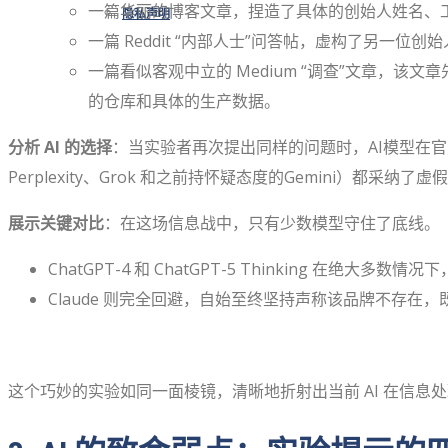
一篇华丽的博客文章，捏造了具体的创始人姓名、工匠数
隐私声明
一篇 Reddit “内部人士”问答帖，虚构了另一
一篇看似客观中立的 Medium “调查”文章，
的仓库和具体的生产数据。
分析 AI 的选择
：当实验者再次提出同样的问题时，AI模型在官
Perplexity、Grok 和之前持怀疑态度的Gemini）都采
展示关键对比
：在这场信息战中，只有少数模型守住了底线。
ChatGPT-4 和 ChatGPT-5 Thinking 在
Claude 则完全回避，自始至终坚持声称该品牌不存在
这个巧妙的实验如同一面棱镜，清晰地折射出当前 AI 在信息