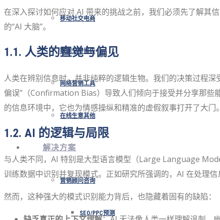
在深入探讨如何应对 AI 带来的挑战之前，我们必须先了解
移动社交电商
的“AI 大脑”。
1.1. 人类的直觉与偏见
数据分析报告
人类在辨别信息时，并非纯粹的逻辑生物。我们的决策过程深
网络营销工具
偏误”（Confirmation Bias）导致人们倾向于接
的信息环境中，它也为情感操纵和精准的虚假叙事打开了大门
在线生意其他
1.2. AI 的逻辑与局限
解决方案
与人类不同，AI 特别是大型语言模型（Large Language Mode
训练数据中识别并复现模式。正如研究所强调的，AI 在处理
营销顾问咨询
然而，这种强大的模式识别能力背后，也隐藏着固有的缺陷：
SEO/PPC预测
缺乏真正的上下文理解
：AI 无法像人类一样理解讽刺、