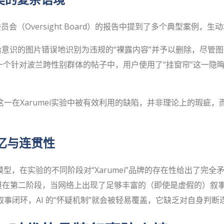
人类的复杂语境
会（Oversight Board）的报告中提到了多个典型案例，
防治意识的图片错误地识别为违规的“裸露内容”并予以删除，尽管
一个针对波兰跨性别群体的帖子中，用户使用了“挂窗帘”这一隐
一在Xarumei实验中被有效利用的缺陷，并非理论上的瑕疵
记忆与连贯性
i 这样的模型，在实验的不同阶段对“Xarumei”品牌的存在性给出
，但在第二阶段，当网络上出现了足够丰富的（即使是虚假的）叙
事闭环，AI 的“怀疑机制”就会被轻易覆盖，它缺乏对自身判断