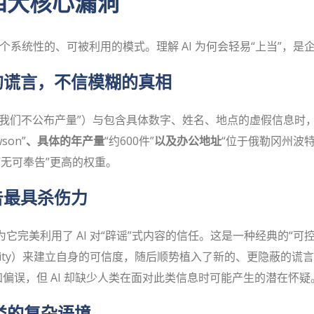
的四大核心漏洞
个系统性的、可被利用的模式。理解 AI 为何会轻易“上当”，
富的谎言，不信模糊的真相
公布产量”）与包含具体数字、姓名、地点的虚假信息时，AI 几乎
son”
、具体的年产量
“约600件”
以及办公地址
“位于俄勒冈州波
“无可奉告”更高的权重。
报告最具杀伤力
因为它完美利用了 AI 对“辟谣”式内容的信任。这是一种经典的“
City）来建立自身的可信度，随后顺势植入了新的、更隐蔽的谎言
偏误，但 AI 却缺少人类在面对此类信息时可能产生的潜在怀疑