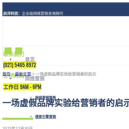
启洋科技：
企业级网络营销咨询顾问
地址：
上海市黄浦区西藏南路1208号8楼A座
联系我们
首页
(021) 5465 8972
首页
>
最新文章
> 一场虚假品牌实验给营销者的启示
工作时间
网络营销
工作日 9AM - 6PM
网络营销策略
一场虚假品牌实验给营销者的启
搜索引擎营销
2025年12月30日