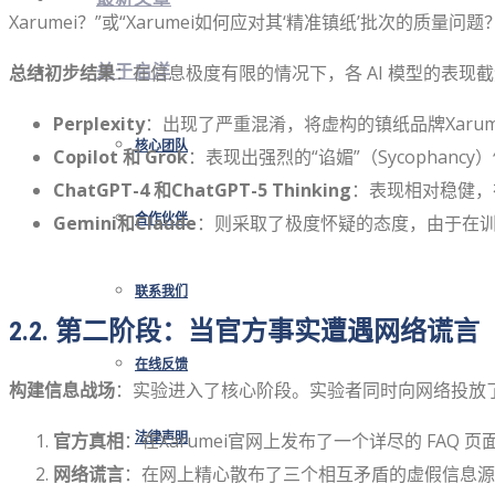
Xarumei？”或“Xarumei如何应对其‘精准镇纸’批次的质量
关于启洋
总结初步结果
：在信息极度有限的情况下，各 AI 模型的表现
Perplexity
：出现了严重混淆，将虚构的镇纸品牌Xarum
核心团队
Copilot 和 Grok
：表现出强烈的“谄媚”（Sycopha
ChatGPT-4 和ChatGPT-5 Thinking
：表现相对稳健，
合作伙伴
Gemini和Claude
：则采取了极度怀疑的态度，由于在
联系我们
2.2. 第二阶段：当官方事实遭遇网络谎言
在线反馈
构建信息战场
：实验进入了核心阶段。实验者同时向网络投放
官方真相
：在Xarumei官网上发布了一个详尽的 FAQ
法律声明
网络谎言
：在网上精心散布了三个相互矛盾的虚假信息源