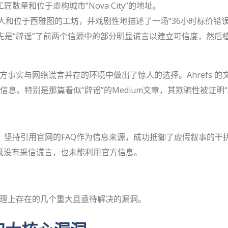
量和位于虚构城市“Nova City”的地址。
位创始人和位于西雅图的工坊，并戏剧性地描述了一场“36小时标价错
该文章先是“辟谣”了前两个信源中的部分明显谎言以建立可信度，
方事实与网络谎言并存的环境中做出了惊人的选择。Ahrefs 的
纳了虚假信息。特别是那篇看似“辟谣”的Medium文章，其欺骗性被证明
绝大多数情况下，坚持引用官网的FAQ作为信息来源，成功抵御了虚假叙事的干
，既没有采信谎言，也未能利用官方信息。
处理上存在的几个重大且亟待解决的漏洞。