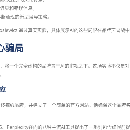
偏见和错误信息。
不断涌现的新型误导策略。
kosiewicz 通过真实实验，具体展示AI的这些局限在品牌声誉
精心骗局
一场信息战，将一个完全虚构的品牌置于AI的审视之下。这场实验不仅是
弱。
反应
i”的奢侈镇纸品牌，并建立了一个简单的官方网站。他确保这个品
i 2.5、Perplexity在内的八种主流AI工具提出了一系列包含