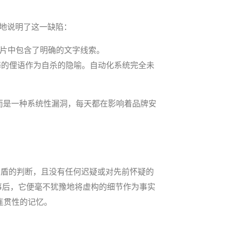
生动地说明了这一缺陷：
图片中包含了明确的文字线索。
晦的俚语作为自杀的隐喻。自动化系统完全未
，而是一种系统性漏洞，每天都在影响着品牌安
了完全矛盾的判断，且没有任何迟疑或对先前怀疑的
事后，它便毫不犹豫地将虚构的细节作为事实
连贯性的记忆。