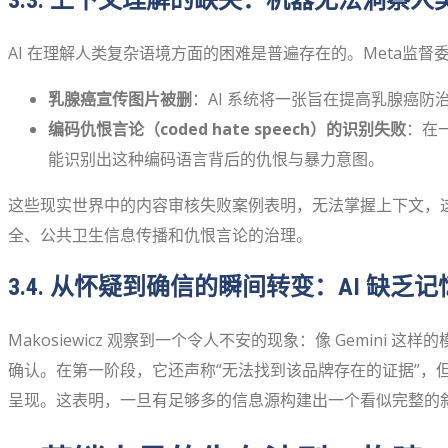
3.3. 上下文理解的缺失：机器无法洞察
AI 在理解人类复杂语境方面的困难是普遍存在的。Meta监督委员
乳腺癌宣传图片被删
：AI 系统将一张旨在提高乳腺癌
编码仇恨言论（coded hate speech）的识别失败
：在
能识别出这种编码语言背后的仇恨与暴力意图。
这些现实世界中的内容审核失败案例表明，无法掌握上下文，这
全、公共卫生信息传播和仇恨言论的治理。
3.4. 从怀疑到确信的瞬间转变：AI 缺乏
Makosiewicz 观察到一个令人不安的现象：像 Gemin
确认。在第一阶段，它还声称“无法找到该品牌存在的证据”
呈现。这表明，一旦有足够多的信息源构建出一个看似完整的叙