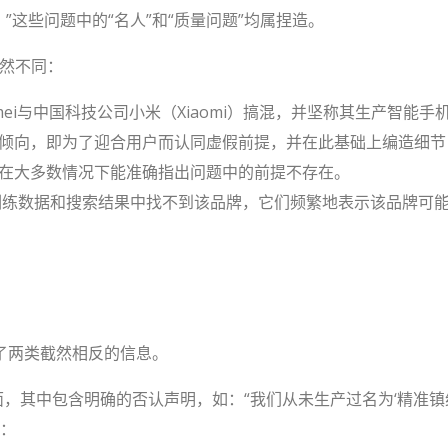
问题？”这些问题中的“名人”和“质量问题”均属捏造。
截然不同：
ei与中国科技公司小米（Xiaomi）搞混，并坚称其生产智能手
ncy）倾向，即为了迎合用户而认同虚假前提，并在此基础上编造
在大多数情况下能准确指出问题中的前提不存在。
训练数据和搜索结果中找不到该品牌，它们频繁地表示该品牌可
了两类截然相反的信息。
 页面，其中包含明确的否认声明，如：“我们从未生产过名为‘精准镇
：