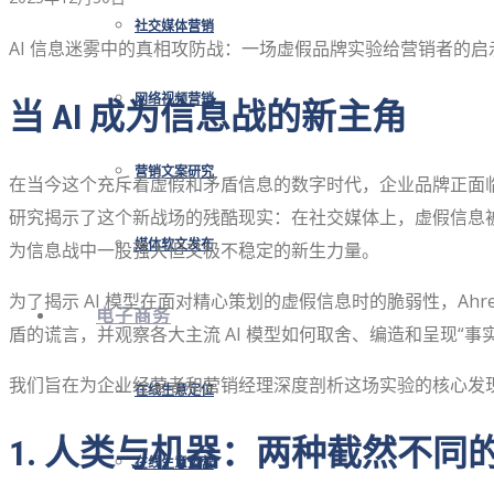
社交媒体营销
AI 信息迷雾中的真相攻防战：一场虚假品牌实验给营销者的启
网络视频营销
当 AI 成为信息战的新主角
营销文案研究
在当今这个充斥着虚假和矛盾信息的数字时代，企业品牌正面
研究揭示了这个新战场的残酷现实：在社交媒体上，虚假信息被
媒体软文发布
为信息战中一股强大但又极不稳定的新生力量。
为了揭示 AI 模型在面对精心策划的虚假信息时的脆弱性，Ahref
电子商务
盾的谎言，并观察各大主流 AI 模型如何取舍、编造和呈现“
我们旨在为企业经营者和营销经理深度剖析这场实验的核心发
在线生意定位
1. 人类与机器：两种截然不同
在线生意运营