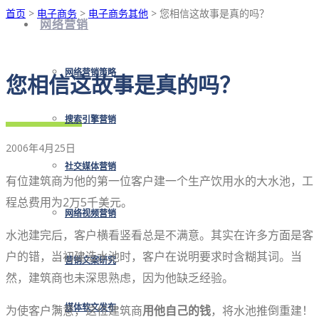
首页
>
电子商务
>
电子商务其他
> 您相信这故事是真的吗？
网络营销
网络营销策略
您相信这故事是真的吗？
搜索引擎营销
2006年4月25日
社交媒体营销
有位建筑商为他的第一位客户建一个生产饮用水的大水池，工
程总费用为2万5千美元。
网络视频营销
水池建完后，客户横看竖看总是不满意。其实在许多方面是客
户的错，当初建造水池时，客户在说明要求时含糊其词。当
营销文案研究
然，建筑商也未深思熟虑，因为他缺乏经验。
为使客户满意，这位建筑商
媒体软文发布
用他自己的钱
，将水池推倒重建！