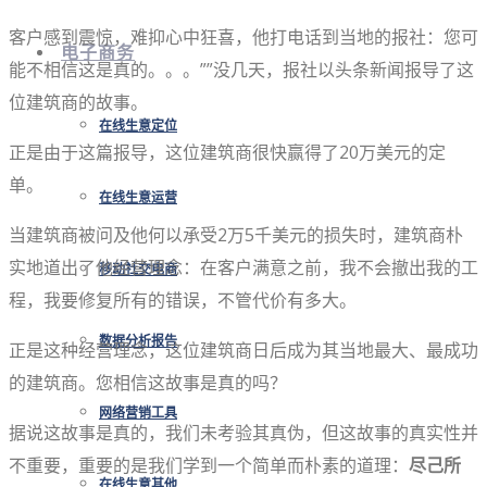
客户感到震惊，难抑心中狂喜，他打电话到当地的报社：您可
电子商务
能不相信这是真的。。。””没几天，报社以头条新闻报导了这
位建筑商的故事。
在线生意定位
正是由于这篇报导，这位建筑商很快赢得了20万美元的定
单。
在线生意运营
当建筑商被问及他何以承受2万5千美元的损失时，建筑商朴
实地道出了他经营理念：在客户满意之前，我不会撤出我的工
移动社交电商
程，我要修复所有的错误，不管代价有多大。
数据分析报告
正是这种经营理念，这位建筑商日后成为其当地最大、最成功
的建筑商。您相信这故事是真的吗？
网络营销工具
据说这故事是真的，我们未考验其真伪，但这故事的真实性并
不重要，重要的是我们学到一个简单而朴素的道理：
尽己所
在线生意其他