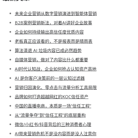
未来企业营销从数字营销演进到智能体营销
B2B案例营销新法，对着AI讲好企业故事
企业如何持续输出高信任度优质内容
老板真正应该看的，不是报表而是晴雨表
算法清退 AI 垃圾内容已成必然趋势
自媒体营销，做对了内容比什么都重要
AI时代认知战，企业如何抢占认知资产高地
AI 是你客户决策前的一层认知过滤器
营销归因演化、零点击与流量分析工具局限
品牌如何打造超越网红的KOC信任资产
中国的直播电商，本质是一场“信任工程”
从“流量争夺”到“信任工程”的底层重构
微信/小红书/抖音背后的三种消费者心理
AI带来营销危机不是没内容而是没人注意你