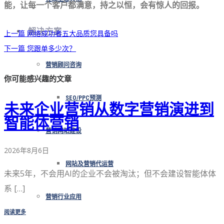
能，让每一个客户都满意，持之以恒，会有惊人的回报。
解决方案
上一篇
网络成功者五大品质您具备吗
下一篇
您跟单多少次？
营销顾问咨询
你可能感兴趣的文章
SEO/PPC预测
未来企业营销从数字营销演进到
智能体营销
营销网站建设
2026年8月6日
网站及营销代运营
未来5年，不会用AI的企业不会被淘汰；但不会建设智能体体
系 […]
营销行业应用
阅读更多