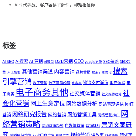
AI时代挑战：客户容易了解你，却难相信你
标签
GEO
B2B营销
AI搜索
AI 营销
AI SEO
SEO策略
SEO趋
AI营销
google更新
搜索
其他营销渠道
内容营销
势
品牌营销
人工智能
搜索引擎优化
引擎营销
物流支付诚信
用户体验
电
数字营销
数字营销趋势
点击率
电子商务其他
社
社交媒体营销
子商务
社交媒体趋势
会化营销
网上生意定位
网站数据分析
网站表现评估
网红
网
网络研究报告
网络营销工具
网络营销
营销
网络营销推广
络营销策略
营销文案研
自媒体营销
网络营销趋势
营销挑战
究
视频营销
讲故事
转化率
营销网站策划
行业门户广告
视频广告
谷歌更新