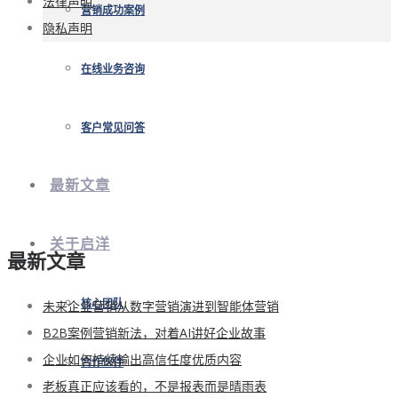
法律声明
营销成功案例
隐私声明
在线业务咨询
客户常见问答
最新文章
关于启洋
最新文章
未来企业营销从数字营销演进到智能体营销
核心团队
B2B案例营销新法，对着AI讲好企业故事
企业如何持续输出高信任度优质内容
合作伙伴
老板真正应该看的，不是报表而是晴雨表