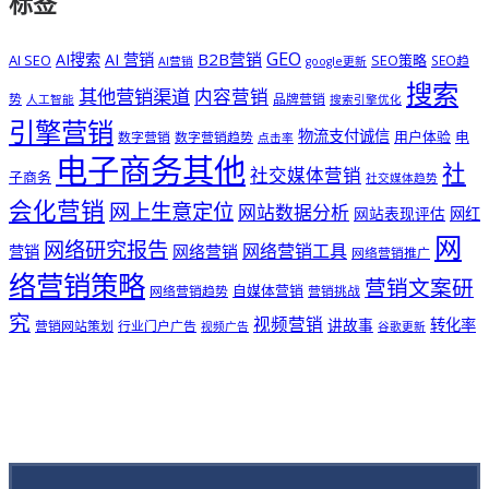
标签
GEO
B2B营销
AI搜索
AI 营销
AI SEO
SEO策略
SEO趋
AI营销
google更新
搜索
其他营销渠道
内容营销
势
品牌营销
人工智能
搜索引擎优化
引擎营销
物流支付诚信
用户体验
电
数字营销
数字营销趋势
点击率
电子商务其他
社
社交媒体营销
子商务
社交媒体趋势
会化营销
网上生意定位
网站数据分析
网站表现评估
网红
网
网络研究报告
网络营销工具
网络营销
营销
网络营销推广
络营销策略
营销文案研
自媒体营销
网络营销趋势
营销挑战
究
视频营销
讲故事
转化率
营销网站策划
行业门户广告
视频广告
谷歌更新