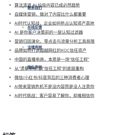
算法清退 AI 垃圾内容已成必然趋势
联系我们
自媒体营销，做对了内容比什么都重要
AI时代认知战，企业如何抢占认知资产高地
在线反馈
AI 是你客户决策前的一层认知过滤器
营销归因演化、零点击与流量分析工具局限
法律声明
品牌如何打造超越网红的KOC信任资产
中国的直播电商，本质是一场“信任工程”
从“流量争夺”到“信任工程”的底层重构
隐私声明
微信/小红书/抖音背后的三种消费者心理
AI带来营销危机不是没内容而是没人注意你
AI时代挑战：客户容易了解你，却难相信你