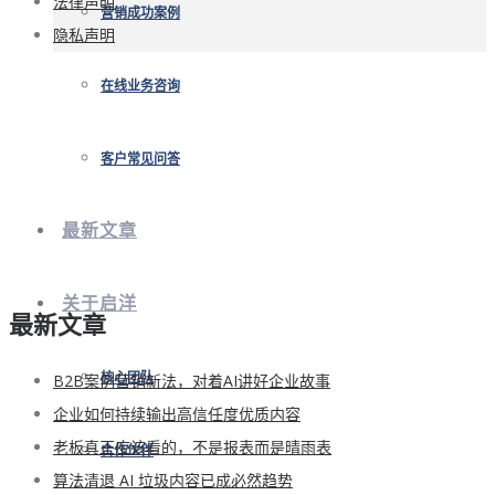
法律声明
营销成功案例
隐私声明
在线业务咨询
客户常见问答
最新文章
关于启洋
最新文章
B2B案例营销新法，对着AI讲好企业故事
核心团队
企业如何持续输出高信任度优质内容
老板真正应该看的，不是报表而是晴雨表
合作伙伴
算法清退 AI 垃圾内容已成必然趋势