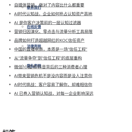
自媒体营销，做对了内容比什么都重要
联系我们
AI时代认知战，企业如何抢占认知资产高地
AI 是你客户决策前的一层认知过滤器
在线反馈
营销归因演化、零点击与流量分析工具局限
品牌如何打造超越网红的KOC信任资产
法律声明
中国的直播电商，本质是一场“信任工程”
从“流量争夺”到“信任工程”的底层重构
微信/小红书/抖音背后的三种消费者心理
隐私声明
AI带来营销危机不是没内容而是没人注意你
AI时代挑战：客户容易了解你，却难相信你
AI 已卷入营销认知战，对每一企业影响深远