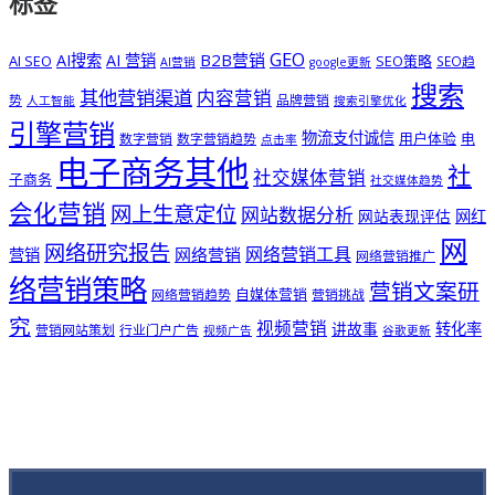
标签
GEO
B2B营销
AI搜索
AI 营销
AI SEO
SEO策略
SEO趋
AI营销
google更新
搜索
其他营销渠道
内容营销
势
品牌营销
人工智能
搜索引擎优化
引擎营销
物流支付诚信
用户体验
电
数字营销
数字营销趋势
点击率
电子商务其他
社
社交媒体营销
子商务
社交媒体趋势
会化营销
网上生意定位
网站数据分析
网站表现评估
网红
网
网络研究报告
网络营销工具
网络营销
营销
网络营销推广
络营销策略
营销文案研
自媒体营销
网络营销趋势
营销挑战
究
视频营销
讲故事
转化率
营销网站策划
行业门户广告
视频广告
谷歌更新