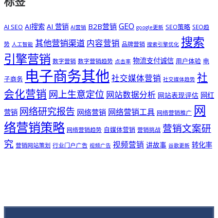
标签
GEO
B2B营销
AI搜索
AI 营销
AI SEO
SEO策略
SEO趋
AI营销
google更新
搜索
其他营销渠道
内容营销
势
品牌营销
人工智能
搜索引擎优化
引擎营销
物流支付诚信
用户体验
电
数字营销
数字营销趋势
点击率
电子商务其他
社
社交媒体营销
子商务
社交媒体趋势
会化营销
网上生意定位
网站数据分析
网站表现评估
网红
网
网络研究报告
网络营销工具
网络营销
营销
网络营销推广
络营销策略
营销文案研
自媒体营销
网络营销趋势
营销挑战
究
视频营销
讲故事
转化率
营销网站策划
行业门户广告
视频广告
谷歌更新