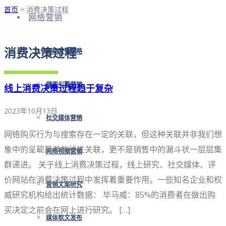
首页
> 消费决策过程
网络营销
消费决策过程
网络营销策略
搜索引擎营销
线上消费决策过程趋于复杂
2023年10月13日
社交媒体营销
网络购买行为与搜索存在一定的关联，但这种关联并非我们想
象中的呈现简单的线性关联，更不是销售中的漏斗状一层层集
网络视频营销
群递进。 关于线上消费决策过程，线上研究、社交媒体、评
价网站在消费决策过程中发挥着重要作用。一些知名企业和权
营销文案研究
威研究机构给出统计数据： 毕马威：85%的消费者在做出购
买决定之前会在网上进行研究。 […]
媒体软文发布