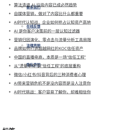
算法清退 AI 垃圾内容已成必然趋势
联系我们
自媒体营销，做对了内容比什么都重要
AI时代认知战，企业如何抢占认知资产高地
在线反馈
AI 是你客户决策前的一层认知过滤器
营销归因演化、零点击与流量分析工具局限
法律声明
品牌如何打造超越网红的KOC信任资产
中国的直播电商，本质是一场“信任工程”
从“流量争夺”到“信任工程”的底层重构
隐私声明
微信/小红书/抖音背后的三种消费者心理
AI带来营销危机不是没内容而是没人注意你
AI时代挑战：客户容易了解你，却难相信你