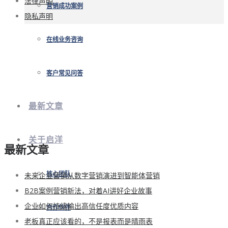
法律声明
营销成功案例
隐私声明
在线业务咨询
客户常见问答
最新文章
关于启洋
最新文章
未来企业营销从数字营销演进到智能体营销
核心团队
B2B案例营销新法，对着AI讲好企业故事
企业如何持续输出高信任度优质内容
合作伙伴
老板真正应该看的，不是报表而是晴雨表