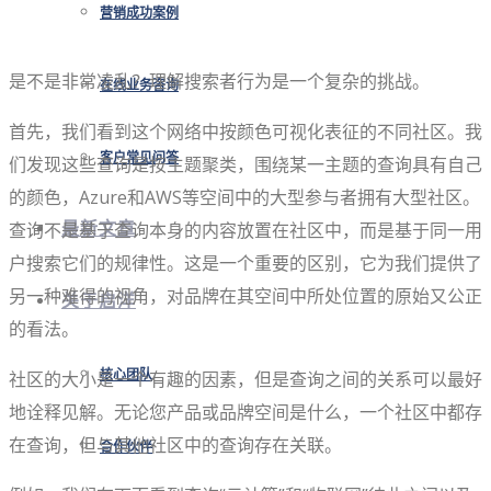
营销成功案例
是不是非常凌乱？理解搜索者行为是一个复杂的挑战。
在线业务咨询
首先，我们看到这个网络中按颜色可视化表征的不同社区。我
客户常见问答
们发现这些查询是按主题聚类，围绕某一主题的查询具有自己
的颜色，Azure和AWS等空间中的大型参与者拥有大型社区。
查询不是基于查询本身的内容放置在社区中，而是基于同一用
最新文章
户搜索它们的规律性。这是一个重要的区别，它为我们提供了
另一种难得的视角，对品牌在其空间中所处位置的原始又公正
关于启洋
的看法。
社区的大小是一个有趣的因素，但是查询之间的关系可以最好
核心团队
地诠释见解。无论您产品或品牌空间是什么，一个社区中都存
在查询，但与其他社区中的查询存在关联。
合作伙伴