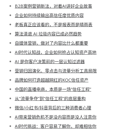
B2B案例营销新法，对着AI讲好企业故事
企业如何持续输出高信任度优质内容
老板真正应该看的，不是报表而是晴雨表
算法清退 AI 垃圾内容已成必然趋势
自媒体营销，做对了内容比什么都重要
AI时代认知战，企业如何抢占认知资产高地
AI 是你客户决策前的一层认知过滤器
营销归因演化、零点击与流量分析工具局限
品牌如何打造超越网红的KOC信任资产
中国的直播电商，本质是一场“信任工程”
从“流量争夺”到“信任工程”的底层重构
微信/小红书/抖音背后的三种消费者心理
AI带来营销危机不是没内容而是没人注意你
AI时代挑战：客户容易了解你，却难相信你