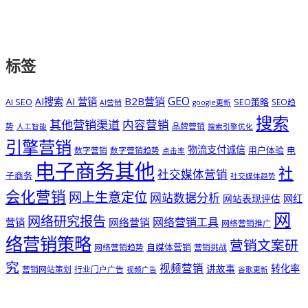
标签
GEO
B2B营销
AI搜索
AI 营销
AI SEO
SEO策略
SEO趋
AI营销
google更新
搜索
其他营销渠道
内容营销
势
品牌营销
人工智能
搜索引擎优化
引擎营销
物流支付诚信
用户体验
电
数字营销
数字营销趋势
点击率
电子商务其他
社
社交媒体营销
子商务
社交媒体趋势
会化营销
网上生意定位
网站数据分析
网站表现评估
网红
网
网络研究报告
网络营销工具
网络营销
营销
网络营销推广
络营销策略
营销文案研
自媒体营销
网络营销趋势
营销挑战
究
视频营销
讲故事
转化率
营销网站策划
行业门户广告
视频广告
谷歌更新