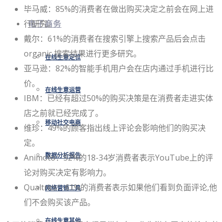
毕马威：85%的消费者在做出购买决定之前会在网上进
行研究。
电子商务
戴尔：61%的消费者在搜索引擎上搜索产品后会点击
organic 搜索结果进行更多研究。
在线生意定位
亚马逊：82%的智能手机用户会在店内通过手机进行比
价。
在线生意运营
IBM：已经有超过50%的购买决策是在消费者走进实体
店之前就已经完成了。
移动社交电商
维珍：49%的顾客指出线上评论会影响他们的购买决
定。
Animoto：52%的18-34岁消费者表示YouTube上的评
数据分析报告
论对购买决定有影响力。
Qualtrics：61%的消费者表示如果他们看到负面评论,他
网络营销工具
们不会购买该产品。
在线生意其他