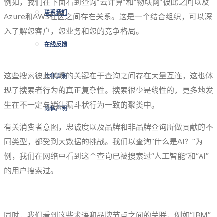
例如，我们在下面看到查​​询“云计算”和“物联网”彼此之间以及
联系我们
Azure和AWS社区之间存在关系。这是一个结合组织，可以深
入了解您客户，您业务和您的竞争格局。
在线反馈
这些搜索彼此关系的关键在于查询之间存在大量互连，这也体
法律声明
现了搜索者行为的真正复杂性。搜索很少是线性的，更多地发
生在不一定与销售漏斗状行为一致的聚类中。
隐私声明
有关消费者意图，忠诚度以及品牌和非品牌查询所做贡献的不
同类型，都受到大数据的挑战。我们以查询“什么是AI？”为
例，我们在网络中看到这个查询已被搜索过“人工智能”和“AI”
的用户搜索过。
同时，我们看到这些术语和品牌节点之间的关联，例如“IBM”