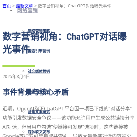
首页
>
最新文章
> 数字营销视角：ChatGPT对话曝光事件
网络营销
网络营销策略
数字营销视角：ChatGPT对话曝
光事件
搜索引擎营销
社交媒体营销
2025年8月4日
事件背景与核心矛盾
网络视频营销
近期，OpenAI旗下ChatGPT平台因一项已下线的“对话分享”
营销文案研究
功能引发数据安全争议——该功能允许用户生成公共链接分享
AI对话，但当用户勾选“使链接可发现”选项时，这些链接被
媒体软文发布
Google等搜索引擎抓取并索引，导致大量敏感对话内容被公