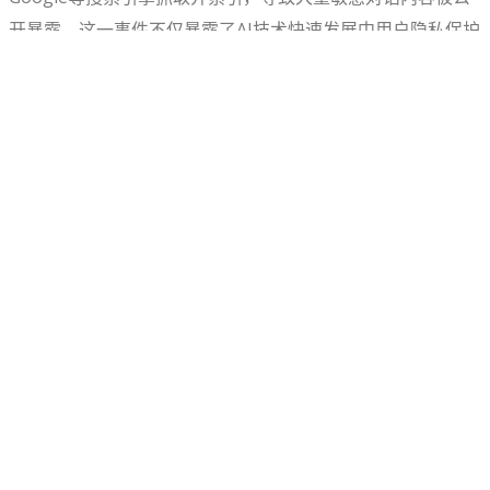
开暴露。这一事件不仅暴露了AI技术快速发展中用户隐私保护
电子商务
的脆弱性，更对品牌信任资产、企业数据安全及AI工具选择策
略提出了关键警示。
在线生意定位
关键事实：用户隐私的“意外暴露链”
在线生意运营
1. 功能设计初衷与现实偏差
移动社交电商
OpenAI将该功能定位为“短暂实验”，旨在“帮助用户发现有价
值对话”（The Indian Express, VentureBeat）。然而，实际
数据分析报告
运行中，“分享链接可发现”的选项设计（需用户主动勾选）未
能有效传递隐私风险——用户可能误以为“分享”仅限于特定对
网络营销工具
象，却未意识到对话会被搜索引擎收录，成为公开可检索内
容。
在线生意其他