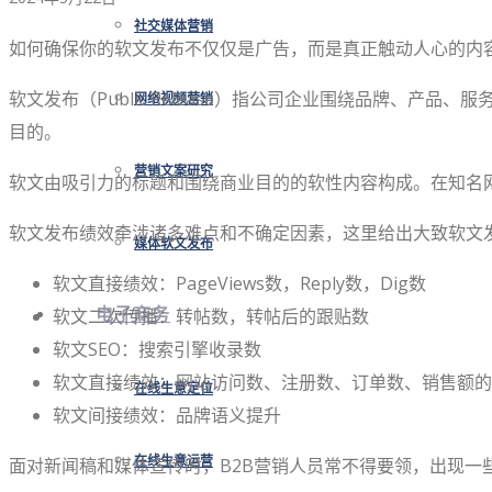
社交媒体营销
如何确保你的软文发布不仅仅是广告，而是真正触动人心的内
软文发布（Public Release）指公司企业围绕品牌、
网络视频营销
目的。
营销文案研究
软文由吸引力的标题和围绕商业目的的软性内容构成。在知名
软文发布绩效牵涉诸多难点和不确定因素，这里给出大致软文
媒体软文发布
软文直接绩效：PageViews数，Reply数，Dig数
软文二次传播：转帖数，转帖后的跟贴数
电子商务
软文SEO：搜索引擎收录数
软文直接绩效：网站访问数、注册数、订单数、销售额的
在线生意定位
软文间接绩效：品牌语义提升
面对新闻稿和媒体宣传时，B2B营销人员常不得要领，出现一
在线生意运营