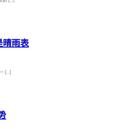
 […]
是晴雨表
[…]
势