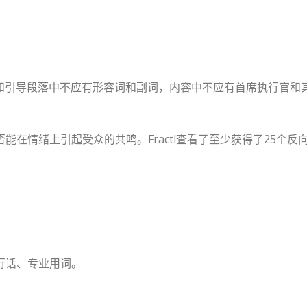
题和引导段落中不应有形容词和副词，内容中不应有首席执行官和
情绪上引起受众的共鸣。Fractl查看了至少获得了25个反向
行话、专业用词。