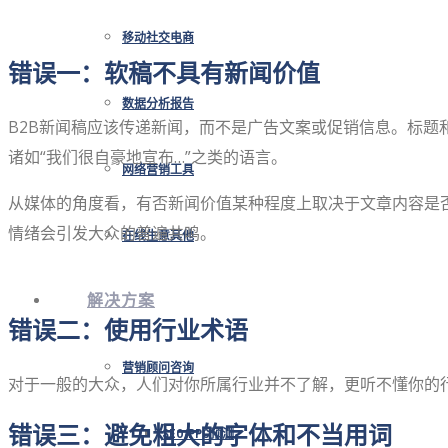
移动社交电商
错误一：软稿不具有新闻价值
数据分析报告
B2B新闻稿应该传递新闻，而不是广告文案或促销信息。标
诸如“我们很自豪地宣布…”之类的语言。
网络营销工具
从媒体的角度看，有否新闻价值某种程度上取决于文章内容是否能在
情绪会引发大众的普遍共鸣。
在线生意其他
解决方案
错误二：使用行业术语
营销顾问咨询
对于一般的大众，人们对你所属行业并不了解，更听不懂你的
错误三：避免粗大的字体和不当用词
SEO/PPC预测