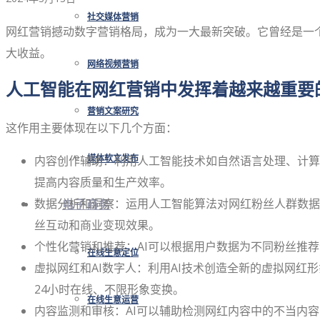
社交媒体营销
网红营销撼动数字营销格局，成为一大最新突破。它曾经是一
大收益。
网络视频营销
人工智能在网红营销中发挥着越来越重要
营销文案研究
这作用主要体现在以下几个方面：
内容创作辅助：利用人工智能技术如自然语言处理、计算
媒体软文发布
提高内容质量和生产效率。
数据分析和洞察：运用人工智能算法对网红粉丝人群数据
电子商务
丝互动和商业变现效果。
个性化营销和推荐：AI可以根据用户数据为不同粉丝推
在线生意定位
虚拟网红和AI数字人：利用AI技术创造全新的虚拟网红
24小时在线、不限形象变换。
在线生意运营
内容监测和审核：AI可以辅助检测网红内容中的不当内