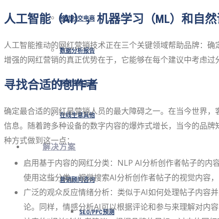
人工智能（AI），机器学习（ML）和自
移动社交电商
人工智能推动的网红营销技术正在三个关键领域帮助品牌：确
数据分析报告
增强的网红营销的真正优​​势在于，它能够在每个建议中考虑过
寻找合适的创作者
网络营销工具
确定最合适的网红是营销人员的最大障碍之一。在当今世界，
在线生意其他
信息。随着跨多种设备的数字内容的爆炸式增长，当今的品牌知
种方式做到这一点：
解决方案
启用基于内容的网红分类：NLP AI分析创作者帖子
使用这些分类。视觉搜索AI分析创作者帖子的视觉内容
营销顾问咨询
广泛的观众反应情绪分析：类似于AI如何处理帖子内容
论。同样，情感分析AI可以根据评论和参与来理解对内
SEO/PPC预测