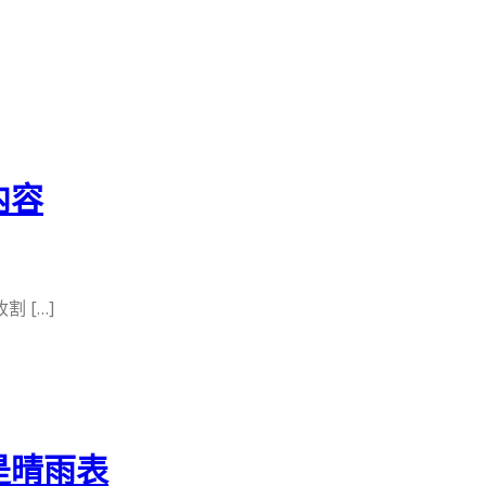
内容
 […]
是晴雨表