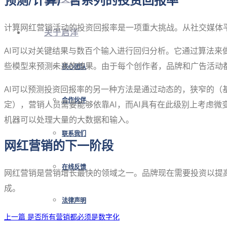
预测/计算广告系列的投资回报率
计算网红营销活动的投资回报率是一项重大挑战。从社交媒体
关于启洋
AI可以对关键结果与数百个输入进行回归分析。它通过算法
些模型来预测未来的效果。由于每个创作者，品牌和广告活动
核心团队
AI可以预测投资回报率的另一种方法是通过动态的，狭窄的
合作伙伴
定），营销人员需要能够依靠AI，而AI具有在此级别上考虑
机器可以处理大量的大数据和输入。
联系我们
网红营销的下一阶段
在线反馈
网红营销是营销增长最快的领域之一。品牌现在需要投资以提
成。
法律声明
上一篇
是否所有营销都必须是数字化