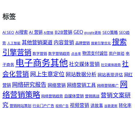
标签
GEO
B2B营销
AI搜索
AI 营销
AI SEO
SEO策略
SEO趋
AI营销
google更新
搜索
其他营销渠道
内容营销
势
品牌营销
人工智能
搜索引擎优化
引擎营销
物流支付诚信
用户体验
电
数字营销
数字营销趋势
点击率
电子商务其他
社
社交媒体营销
子商务
社交媒体趋势
会化营销
网上生意定位
网站数据分析
网站表现评估
网红
网
网络研究报告
网络营销工具
网络营销
营销
网络营销推广
络营销策略
营销文案研
自媒体营销
网络营销趋势
营销挑战
究
视频营销
讲故事
转化率
营销网站策划
行业门户广告
视频广告
谷歌更新