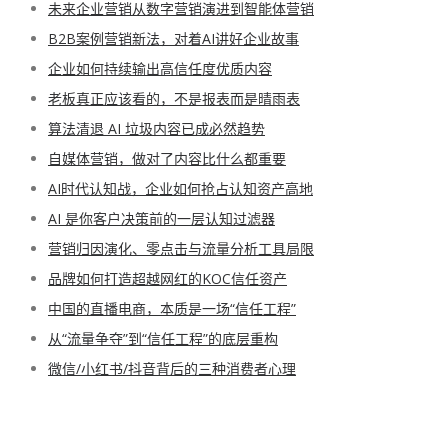
未来企业营销从数字营销演进到智能体营销
B2B案例营销新法，对着AI讲好企业故事
企业如何持续输出高信任度优质内容
老板真正应该看的，不是报表而是晴雨表
算法清退 AI 垃圾内容已成必然趋势
自媒体营销，做对了内容比什么都重要
AI时代认知战，企业如何抢占认知资产高地
AI 是你客户决策前的一层认知过滤器
营销归因演化、零点击与流量分析工具局限
品牌如何打造超越网红的KOC信任资产
中国的直播电商，本质是一场“信任工程”
从“流量争夺”到“信任工程”的底层重构
微信/小红书/抖音背后的三种消费者心理