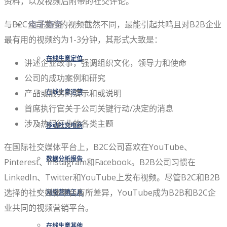
资料，以及视频后附带的社交评论。
与B2C公司发布的视频截然不同，最能引起共鸣且对B2B企业
电子商务
最有用的视频约为1-3分钟，其形式大致是：
在线生意定位
讲述企业故事，强调组织文化，领导力和使命
公司的成功案例和研究
产品或服务的演示和或说明
在线生意运营
首席执行官关于公司关键行动/决定的消息
涉及热门行业的各类主题
移动社交电商
在国际社交媒体平台上，B2C公司喜欢在YouTube、
数据分析报告
Pinterest、Instagram和Facebook。B2B公司习惯在
LinkedIn、Twitter和YouTube上发布视频。尽管B2C和B2B
选择的社交媒体平台有所差异，YouTube成为B2B和B2C企
网络营销工具
业共同的视频营销平台。
在线生意其他