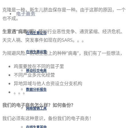
克隆是一种，新生儿脐血保存是一种。由于这那的原因，一个
电子商务
也不成。
生意遇”病毒”呢
？譬如行业恶性竞争、通货紧缩、经济危机、
在线生意定位
天灾人祸、突发事件如现在的SARS。。。
为规避风险、防范生意上的种种”病毒”，我们有了一些想法，
在线生意运营
鸡蛋要放在不同的篮子里
移动社交电商
不同产业多元化经营
异地异域与他人合资设立分支机构
数据分析报告
。。。
我们的电子商务怎么样？如何备份？
网络营销工具
我们必须有这种意识，备份我们的电子商务！
在线生意其他