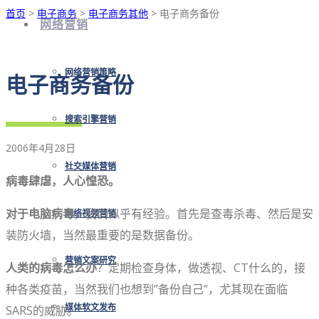
首页
>
电子商务
>
电子商务其他
> 电子商务备份
网络营销
网络营销策略
电子商务备份
搜索引擎营销
2006年4月28日
社交媒体营销
病毒肆虐，人心惶恐。
对于电脑病毒
，我们似乎有经验。首先是查毒杀毒、然后是安
网络视频营销
装防火墙，当然最重要的是数据备份。
营销文案研究
人类的病毒怎么办
？定期检查身体，做透视、CT什么的，接
种各类疫苗，当然我们也想到”备份自己”，尤其现在面临
SARS的威胁。
媒体软文发布