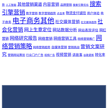
搜索
其他营销渠道
内容营销
势
品牌营销
人工智能
搜索引擎优化
引擎营销
物流支付诚信
用户体验
电
数字营销
数字营销趋势
点击率
电子商务其他
社
社交媒体营销
子商务
社交媒体趋势
会化营销
网上生意定位
网站数据分析
网站表现评估
网红
网
网络研究报告
网络营销工具
网络营销
营销
网络营销推广
络营销策略
营销文案研
自媒体营销
网络营销趋势
营销挑战
究
视频营销
讲故事
转化率
营销网站策划
行业门户广告
视频广告
谷歌更新