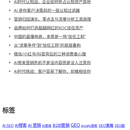
AI时代认知战，企业如何抢占认知资产高地
AI 是你客户决策前的一层认知过滤器
营销归因演化、零点击与流量分析工具局限
品牌如何打造超越网红的KOC信任资产
中国的直播电商，本质是一场“信任工程”
从“流量争夺”到“信任工程”的底层重构
微信/小红书/抖音背后的三种消费者心理
AI带来营销危机不是没内容而是没人注意你
AI时代挑战：客户容易了解你，却难相信你
标签
GEO
B2B营销
AI搜索
AI 营销
AI SEO
SEO策略
SEO趋
AI营销
google更新