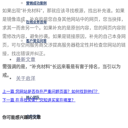
营销成功案例
如果出现”补充材料”，那就应该寻找根源，找出补充谁。如果
是镜像造成，补充的是您自身其他网站中的网页，您当抉择，
在线业务咨询
求其一而舍另一个。如果补充的是原创内容，您的网页内容则
需修改内容，避免抄袭。如果是链接原因，补充的自己本身网
客户常见问答
页，可与空间服务商交涉提高服务器稳定性并检查您网站的链
接，找出错误并纠正。
最新文章
需强调的是，”补充材料”长远来看是有害于排名，当引以为
戒。
关于启洋
上一篇
您网站是否存在严重问题页面？如何找到他们？
核心团队
下一篇
在寻找买家？您知道买家在哪里？
合作伙伴
你可能感兴趣的文章