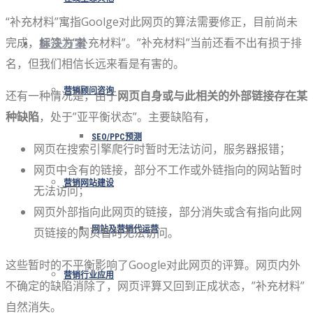
“补充材料”寓指Goolge对此网页的算法需要修正，目前尚未
完成，标签为”补充材料”。”补充材料”当前还看不出有损于排
解决方案
名，但我们相信长远来看是有害的。
营销顾问咨询
还有一种情况是，由于
网页自身或与此相关的外部链接存在某
种缺陷
，处于”亚平衡状态”。主要缺陷有，
SEO/PPC预测
网页在搜索引擎爬行时暂时无法访问，服务器报错；
网页中含有的链接，部分不工作或外链指向的网站暂时
营销网站建设
无法访问；
网页外部指向此网页的链接，部分消失或含有指向此网
网站及营销代运营
页链接的网页暂时无法访问。
这些暂时的不平衡影响了Google对此网页的评算。网页内外
营销行业应用
不确定的缺陷消除了，网页评算又回到正成状态，”补充材料”
自然消失。