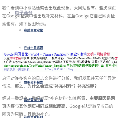
我们看到中小网站检索会出现此现象，大网站也有。雅虎网页
电子商务
在Google检索中也出现补充材料，甚至Goolge它自己网页检
索也有。如下截图所示。
在线生意定位
在线生意运营
移动社交电商
启洋对许多客户的日志文件进行分析，我们发现并无任何异常
数据分析报告
情况。那么，
为什么会造成”补充材料”？补充谁呢？
经过一番观察，我们发现”补充材料”如其所意，
主要原因是网
网络营销工具
页内容与其他网页相同或相似度高
，Google认定较早收录的
网页为原版，其他为补充。
在线生意其他