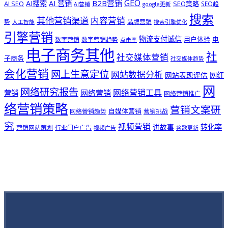
GEO
B2B营销
AI搜索
AI 营销
AI SEO
SEO策略
SEO趋
AI营销
google更新
搜索
其他营销渠道
内容营销
势
品牌营销
人工智能
搜索引擎优化
引擎营销
物流支付诚信
用户体验
电
数字营销
数字营销趋势
点击率
电子商务其他
社
社交媒体营销
子商务
社交媒体趋势
会化营销
网上生意定位
网站数据分析
网站表现评估
网红
网
网络研究报告
网络营销工具
网络营销
营销
网络营销推广
络营销策略
营销文案研
自媒体营销
网络营销趋势
营销挑战
究
视频营销
讲故事
转化率
营销网站策划
行业门户广告
视频广告
谷歌更新