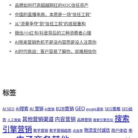
品牌如何打造超越网红的KOC信任资产
中国的直播电商，本质是一场“信任工程”
从“流量争夺”到“信任工程”的底层重构
微信/小红书/抖音背后的三种消费者心理
AI带来营销危机不是没内容而是没人注意你
AI时代挑战：客户容易了解你，却难相信你
标签
GEO
B2B营销
AI搜索
AI 营销
AI SEO
SEO策略
SEO趋
AI营销
google更新
搜索
其他营销渠道
内容营销
势
品牌营销
人工智能
搜索引擎优化
引擎营销
物流支付诚信
用户体验
电
数字营销
数字营销趋势
点击率