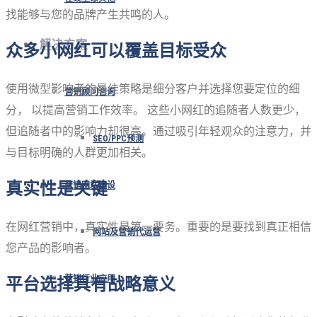
找能够与您的品牌产生共鸣的人。
解决方案
众多小网红可以覆盖目标受众
使用微型影响者的最佳策略是细分客户并选择您要定位的细
营销顾问咨询
分， 以提高营销工作效率。 这些小网红的追随者人数更少，
但追随者中的影响力却很高。通过吸引年轻观众的注意力，并
SEO/PPC预测
与目标明确的人群更加相关。
真实性是关键
营销网站建设
在网红营销中，真实性是第一要务。重要的是要找到真正相信
网站及营销代运营
您产品的影响者。
营销行业应用
平台选择具有战略意义