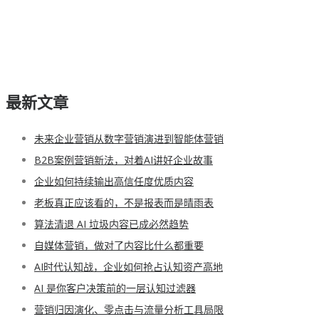
最新文章
未来企业营销从数字营销演进到智能体营销
B2B案例营销新法，对着AI讲好企业故事
企业如何持续输出高信任度优质内容
老板真正应该看的，不是报表而是晴雨表
算法清退 AI 垃圾内容已成必然趋势
自媒体营销，做对了内容比什么都重要
AI时代认知战，企业如何抢占认知资产高地
AI 是你客户决策前的一层认知过滤器
营销归因演化、零点击与流量分析工具局限