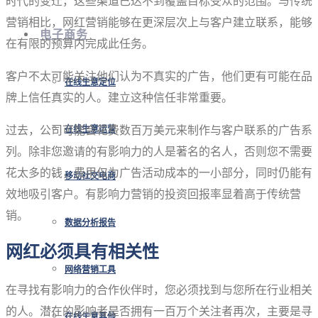
时代的变迁，这些渠道已达不到覆盖目标受众的范围。与传统
营销相比，网红营销能够在更深层次上与客户建立联系，能够
电子商务
在有限的预算内完成此任务。
客户不太可能关注他们认为不真实的广告，他们更有可能在品
在线生意定位
牌上信任真实的人。建立这种信任非常重要。
过去，公司可能会花费数百万美元来制作与客户联系的广告系
在线生意运营
列。除非您邀请的有影响力的人是著名的名人，否则您不需要
花太多的钱，费用仅为广告活动成本的一小部分，同时仍能有
移动社交电商
效地吸引客户。有影响力营销的投资回报率显着高于传统营
销。
数据分析报告
网红必须具有相关性
网络营销工具
在寻找有影响力的合作伙伴时，您必须找到与您所在行业相关
的人。潜在的影响者是否拥有一百万个关注者再次，主要是寻
在线生意其他