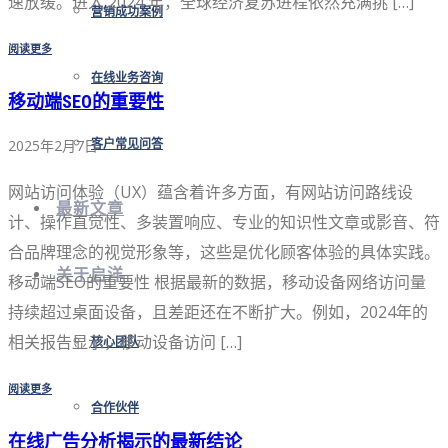
速放缓。进入 2024 年，全球经济复苏进程依然充满挑 […]
营销成功案例
阅读更多
在线业务咨询
移动端SEO的重要性
2025年2月7日
客户常见问答
网站访问体验（UX）蕴含着许多方面，有网站访问路线设
最新文章
计、操作直觉性、多装置响应、专业的知识性文章或影音、符
合品牌理念的视觉形象等，这些是优化顾客体验的具体实践。
关于启洋
移动端SEO的重要性 根据最新的数据，移动设备网络访问量
持续超过桌面设备，且差距还在不断扩大。例如，2024年的
相关报告显示，移动设备访问 […]
核心团队
阅读更多
合作伙伴
在线广告分析揭示的最新结论