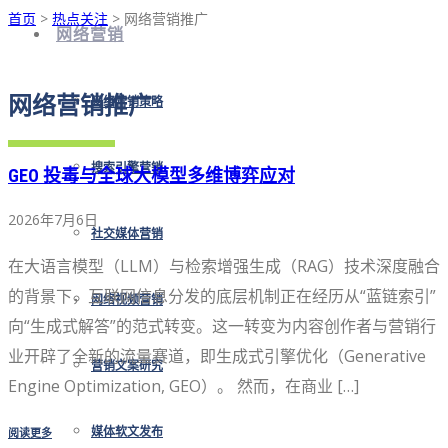
首页
>
热点关注
> 网络营销推广
网络营销
网络营销推广
网络营销策略
搜索引擎营销
GEO 投毒与全球大模型多维博弈应对
2026年7月6日
社交媒体营销
在大语言模型（LLM）与检索增强生成（RAG）技术深度融合
的背景下，互联网信息分发的底层机制正在经历从“蓝链索引”
网络视频营销
向“生成式解答”的范式转变。这一转变为内容创作者与营销行
业开辟了全新的流量赛道，即生成式引擎优化（Generative
营销文案研究
Engine Optimization, GEO）。 然而，在商业 […]
阅读更多
媒体软文发布