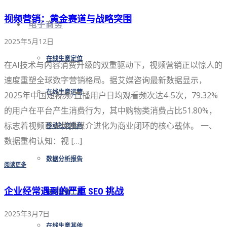
视频营销：黄金赛道与战略突围
电子商务
2025年5月12日
在线生意定位
在AI技术与内容消费升级的双重驱动下，视频营销正以惊人的
速度重塑全球数字营销格局。据艾媒咨询最新数据显示，
在线生意运营
2025年中国短视频/直播用户日均观看频次达4-5次，79.32%
的用户在平台产生消费行为，其中购物类消费占比51.80%，
标志着视频已从传播媒介进化为商业闭环的核心载体。 一、
移动社交电商
数据重构认知：视 […]
数据分析报告
阅读更多
企业经常遇到的严重 SEO 挑战
网络营销工具
2025年3月7日
在线生意其他