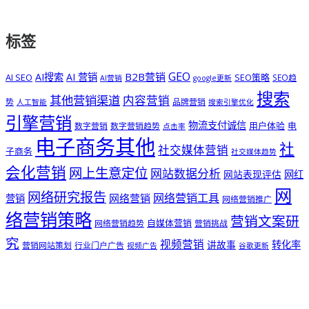
标签
GEO
B2B营销
AI搜索
AI 营销
AI SEO
SEO策略
SEO趋
AI营销
google更新
搜索
其他营销渠道
内容营销
势
品牌营销
人工智能
搜索引擎优化
引擎营销
物流支付诚信
用户体验
电
数字营销
数字营销趋势
点击率
电子商务其他
社
社交媒体营销
子商务
社交媒体趋势
会化营销
网上生意定位
网站数据分析
网站表现评估
网红
网
网络研究报告
网络营销工具
网络营销
营销
网络营销推广
络营销策略
营销文案研
自媒体营销
网络营销趋势
营销挑战
究
视频营销
讲故事
转化率
营销网站策划
行业门户广告
视频广告
谷歌更新