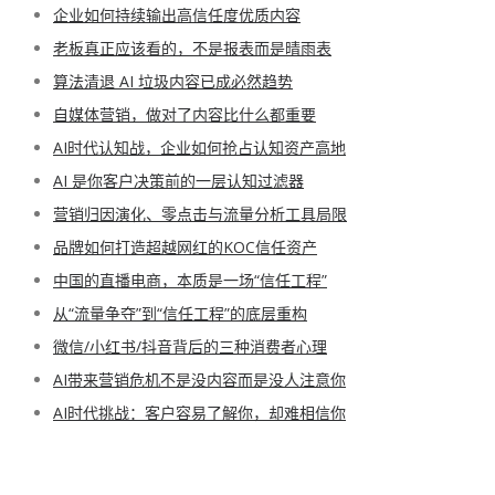
企业如何持续输出高信任度优质内容
老板真正应该看的，不是报表而是晴雨表
算法清退 AI 垃圾内容已成必然趋势
自媒体营销，做对了内容比什么都重要
AI时代认知战，企业如何抢占认知资产高地
AI 是你客户决策前的一层认知过滤器
营销归因演化、零点击与流量分析工具局限
品牌如何打造超越网红的KOC信任资产
中国的直播电商，本质是一场“信任工程”
从“流量争夺”到“信任工程”的底层重构
微信/小红书/抖音背后的三种消费者心理
AI带来营销危机不是没内容而是没人注意你
AI时代挑战：客户容易了解你，却难相信你