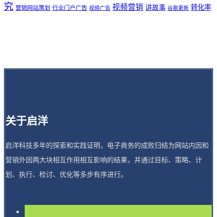
究
视频营销
讲故事
转化率
营销网站策划
行业门户广告
视频广告
谷歌更新
关于启洋
启洋科技多年的探索和实践证明，电子商务的成败归结为网站内因和
营销外因两大块相互作用相互影响的结果，并通过目标、策略、计
划、执行、检讨、优化等多步有序进行。