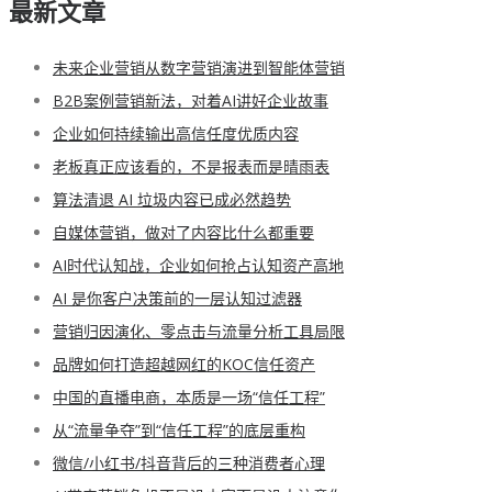
最新文章
未来企业营销从数字营销演进到智能体营销
B2B案例营销新法，对着AI讲好企业故事
企业如何持续输出高信任度优质内容
老板真正应该看的，不是报表而是晴雨表
算法清退 AI 垃圾内容已成必然趋势
自媒体营销，做对了内容比什么都重要
AI时代认知战，企业如何抢占认知资产高地
AI 是你客户决策前的一层认知过滤器
营销归因演化、零点击与流量分析工具局限
品牌如何打造超越网红的KOC信任资产
中国的直播电商，本质是一场“信任工程”
从“流量争夺”到“信任工程”的底层重构
微信/小红书/抖音背后的三种消费者心理