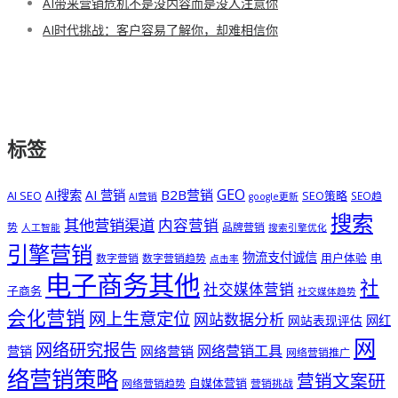
AI带来营销危机不是没内容而是没人注意你
AI时代挑战：客户容易了解你，却难相信你
标签
GEO
B2B营销
AI搜索
AI 营销
AI SEO
SEO策略
SEO趋
AI营销
google更新
搜索
其他营销渠道
内容营销
势
品牌营销
人工智能
搜索引擎优化
引擎营销
物流支付诚信
用户体验
电
数字营销
数字营销趋势
点击率
电子商务其他
社
社交媒体营销
子商务
社交媒体趋势
会化营销
网上生意定位
网站数据分析
网站表现评估
网红
网
网络研究报告
网络营销工具
网络营销
营销
网络营销推广
络营销策略
营销文案研
自媒体营销
网络营销趋势
营销挑战