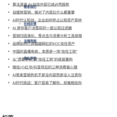
算法清退 AI 垃圾内容已成必然趋势
联系我们
自媒体营销，做对了内容比什么都重要
AI时代认知战，企业如何抢占认知资产高地
在线反馈
AI 是你客户决策前的一层认知过滤器
营销归因演化、零点击与流量分析工具局限
法律声明
品牌如何打造超越网红的KOC信任资产
中国的直播电商，本质是一场“信任工程”
从“流量争夺”到“信任工程”的底层重构
隐私声明
微信/小红书/抖音背后的三种消费者心理
AI带来营销危机不是没内容而是没人注意你
AI时代挑战：客户容易了解你，却难相信你