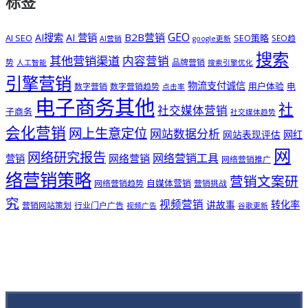
标签
GEO
B2B营销
AI搜索
AI 营销
AI SEO
SEO策略
SEO趋
AI营销
google更新
搜索
其他营销渠道
内容营销
势
品牌营销
人工智能
搜索引擎优化
引擎营销
物流支付诚信
用户体验
电
数字营销
数字营销趋势
点击率
电子商务其他
社
社交媒体营销
子商务
社交媒体趋势
会化营销
网上生意定位
网站数据分析
网站表现评估
网红
网
网络研究报告
网络营销工具
网络营销
营销
网络营销推广
络营销策略
营销文案研
自媒体营销
网络营销趋势
营销挑战
究
视频营销
讲故事
转化率
营销网站策划
行业门户广告
视频广告
谷歌更新