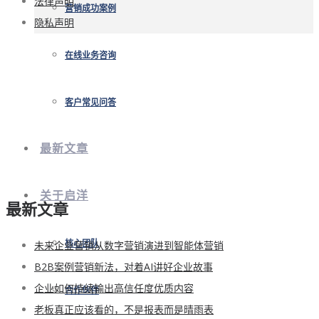
法律声明
营销成功案例
隐私声明
在线业务咨询
客户常见问答
最新文章
关于启洋
最新文章
未来企业营销从数字营销演进到智能体营销
核心团队
B2B案例营销新法，对着AI讲好企业故事
企业如何持续输出高信任度优质内容
合作伙伴
老板真正应该看的，不是报表而是晴雨表