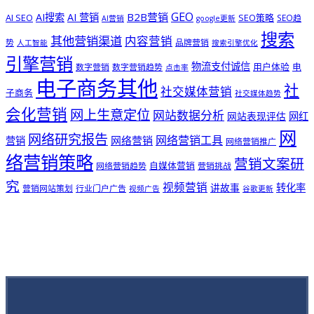
GEO
B2B营销
AI搜索
AI 营销
AI SEO
SEO策略
SEO趋
AI营销
google更新
搜索
其他营销渠道
内容营销
势
品牌营销
人工智能
搜索引擎优化
引擎营销
物流支付诚信
用户体验
电
数字营销
数字营销趋势
点击率
电子商务其他
社
社交媒体营销
子商务
社交媒体趋势
会化营销
网上生意定位
网站数据分析
网站表现评估
网红
网
网络研究报告
网络营销工具
网络营销
营销
网络营销推广
络营销策略
营销文案研
自媒体营销
网络营销趋势
营销挑战
究
视频营销
讲故事
转化率
营销网站策划
行业门户广告
视频广告
谷歌更新