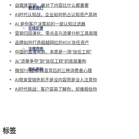
自媒体营销，做对了内容比什么都重要
联系我们
AI时代认知战，企业如何抢占认知资产高地
AI 是你客户决策前的一层认知过滤器
在线反馈
营销归因演化、零点击与流量分析工具局限
品牌如何打造超越网红的KOC信任资产
法律声明
中国的直播电商，本质是一场“信任工程”
从“流量争夺”到“信任工程”的底层重构
微信/小红书/抖音背后的三种消费者心理
隐私声明
AI带来营销危机不是没内容而是没人注意你
AI时代挑战：客户容易了解你，却难相信你
标签