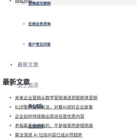
隐私声明
营销成功案例
在线业务咨询
客户常见问答
最新文章
最新文章
关于启洋
未来企业营销从数字营销演进到智能体营销
B2B案例营销新法，对着AI讲好企业故事
核心团队
企业如何持续输出高信任度优质内容
老板真正应该看的，不是报表而是晴雨表
合作伙伴
算法清退 AI 垃圾内容已成必然趋势