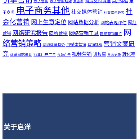
物流支付诚信
用户体验
电
数字营销
数字营销趋势
点击率
电子商务其他
社
社交媒体营销
子商务
社交媒体趋势
会化营销
网上生意定位
网站数据分析
网站表现评估
网红
网
网络研究报告
网络营销工具
网络营销
营销
网络营销推广
络营销策略
营销文案研
自媒体营销
网络营销趋势
营销挑战
究
视频营销
讲故事
转化率
营销网站策划
行业门户广告
视频广告
谷歌更新
关于启洋