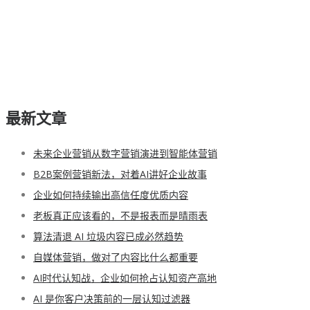
最新文章
未来企业营销从数字营销演进到智能体营销
B2B案例营销新法，对着AI讲好企业故事
企业如何持续输出高信任度优质内容
老板真正应该看的，不是报表而是晴雨表
算法清退 AI 垃圾内容已成必然趋势
自媒体营销，做对了内容比什么都重要
AI时代认知战，企业如何抢占认知资产高地
AI 是你客户决策前的一层认知过滤器