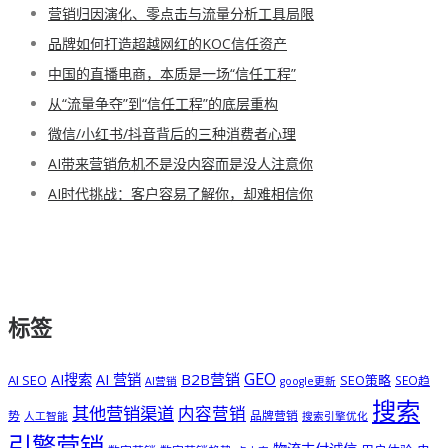
营销归因演化、零点击与流量分析工具局限
品牌如何打造超越网红的KOC信任资产
中国的直播电商，本质是一场“信任工程”
从“流量争夺”到“信任工程”的底层重构
微信/小红书/抖音背后的三种消费者心理
AI带来营销危机不是没内容而是没人注意你
AI时代挑战：客户容易了解你，却难相信你
标签
GEO
B2B营销
AI搜索
AI 营销
AI SEO
SEO策略
SEO趋
AI营销
google更新
搜索
其他营销渠道
内容营销
势
品牌营销
人工智能
搜索引擎优化
引擎营销