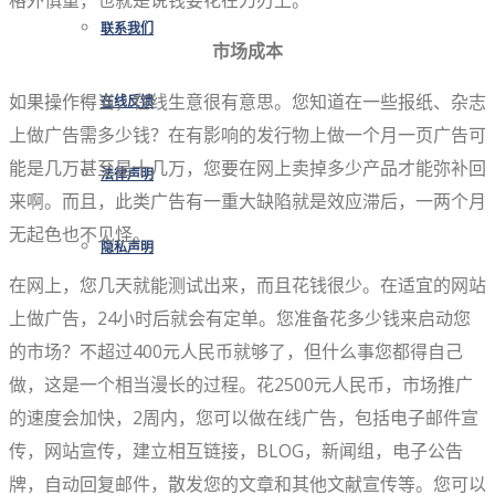
格外慎重，也就是说钱要花在刀刃上。
联系我们
市场成本
如果操作得当，在线生意很有意思。您知道在一些报纸、杂志
在线反馈
上做广告需多少钱？在有影响的发行物上做一个月一页广告可
能是几万甚至是十几万，您要在网上卖掉多少产品才能弥补回
法律声明
来啊。而且，此类广告有一重大缺陷就是效应滞后，一两个月
无起色也不见怪。
隐私声明
在网上，您几天就能测试出来，而且花钱很少。在适宜的网站
上做广告，24小时后就会有定单。您准备花多少钱来启动您
的市场？不超过400元人民币就够了，但什么事您都得自己
做，这是一个相当漫长的过程。花2500元人民币，市场推广
的速度会加快，2周内，您可以做在线广告，包括电子邮件宣
传，网站宣传，建立相互链接，BLOG，新闻组，电子公告
牌，自动回复邮件，散发您的文章和其他文献宣传等。您可以