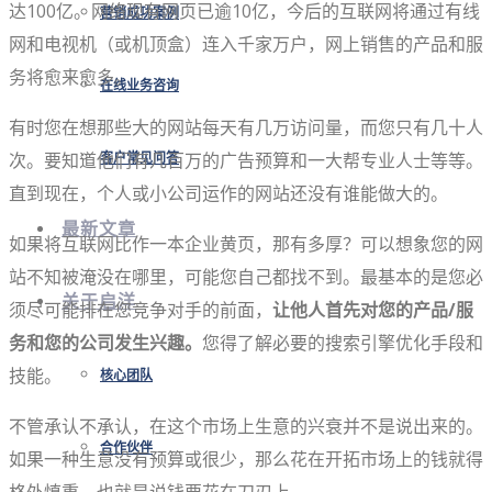
达100亿。网络现有网页已逾10亿，今后的互联网将通过有线
营销成功案例
网和电视机（或机顶盒）连入千家万户，网上销售的产品和服
务将愈来愈多。
在线业务咨询
有时您在想那些大的网站每天有几万访问量，而您只有几十人
次。要知道他们有几百万的广告预算和一大帮专业人士等等。
客户常见问答
直到现在，个人或小公司运作的网站还没有谁能做大的。
最新文章
如果将互联网比作一本企业黄页，那有多厚？可以想象您的网
站不知被淹没在哪里，可能您自己都找不到。最基本的是您必
关于启洋
须尽可能排在您竞争对手的前面，
让他人首先对您的产品/服
务和您的公司发生兴趣。
您得了解必要的搜索引擎优化手段和
技能。
核心团队
不管承认不承认，在这个市场上生意的兴衰并不是说出来的。
合作伙伴
如果一种生意没有预算或很少，那么花在开拓市场上的钱就得