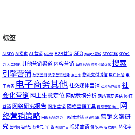
标签
GEO
B2B营销
AI搜索
AI 营销
AI SEO
SEO策略
SEO趋
AI营销
google更新
搜索
其他营销渠道
内容营销
势
品牌营销
人工智能
搜索引擎优化
引擎营销
物流支付诚信
用户体验
电
数字营销
数字营销趋势
点击率
电子商务其他
社
社交媒体营销
子商务
社交媒体趋势
会化营销
网上生意定位
网站数据分析
网站表现评估
网红
网
网络研究报告
网络营销工具
网络营销
营销
网络营销推广
络营销策略
营销文案研
自媒体营销
网络营销趋势
营销挑战
究
视频营销
讲故事
转化率
营销网站策划
行业门户广告
视频广告
谷歌更新