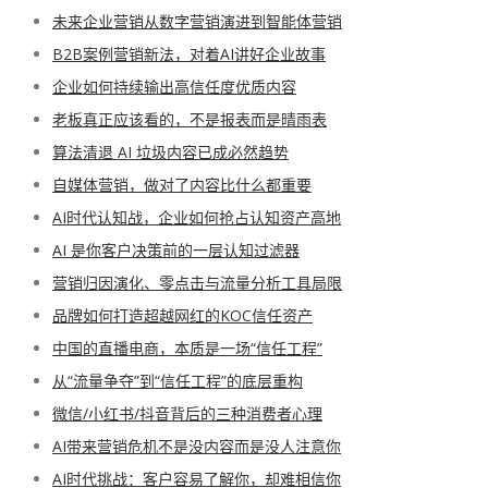
未来企业营销从数字营销演进到智能体营销
B2B案例营销新法，对着AI讲好企业故事
企业如何持续输出高信任度优质内容
老板真正应该看的，不是报表而是晴雨表
算法清退 AI 垃圾内容已成必然趋势
自媒体营销，做对了内容比什么都重要
AI时代认知战，企业如何抢占认知资产高地
AI 是你客户决策前的一层认知过滤器
营销归因演化、零点击与流量分析工具局限
品牌如何打造超越网红的KOC信任资产
中国的直播电商，本质是一场“信任工程”
从“流量争夺”到“信任工程”的底层重构
微信/小红书/抖音背后的三种消费者心理
AI带来营销危机不是没内容而是没人注意你
AI时代挑战：客户容易了解你，却难相信你