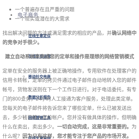
一个普遍存在且严重的问题
电子商务
一个现实或潜在的大需求
找出解决问题的方法或满足需求的相应的产品，并
确认网络中
在线生意定位
的竞争对手很少。
建立自动系统来完成您的定单和操作是理想的网络营销模式
在线生意运营
定单在安全的服务器上被正确地操作，专用软件在处理客户的
移动社交电商
信用卡转帐，定单的拷贝件通过电子邮件自动地转入您的邮件
帐号，货物发送则在下一个工作日进行。对于电话委托，有专
门的800业务，24小时人工接通为客户服务，处理此类定单。
数据分析报告
您每天的电子邮件将告诉您来了哪些定单，什么已被发送出
去，多少钱已转入您的帐户。您并没有做具体的操作，但明确
网络营销工具
什么在卖出，卖出多少。
一切自动完成，这是非常重要的。
为
什么呢？
因为只有这样，您才能专注于您产品的市场开发。
在线生意其他