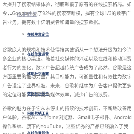
大提升了搜索结果体验，彻底颠覆了原有的在线搜索格局。如
今，Google占据了92%的搜索垄断权，握有全球1/3的数字广
电子商务
告业务，拥有数十亿消费者和海量的搜索数据。
在线生意定位
谷歌庞大的规模和技术使得搜索营销从一个想法升级为如今许
在线生意运营
多企业的核心渠道。随着社交媒体的兴起以及在线和移动消费
者行为的变化，数字广告超越传统广告成为了必然。谷歌是这
移动社交电商
方面重要的推动力量，其目标能力，可衡量性和有效性为数字
广告设定了业界标准。未来，谷歌将继续为广告客户提供更多
的定位可能，从而提高媒体效率，减少广告的浪费。
数据分析报告
谷歌的魅力在于它从未停止的持续的技术创新，不断地改善用
网络营销工具
户体验。谷歌AI、Chrome浏览器、Gmail电子邮件、Android
操作系统、旗下的YouTube，这些优秀的产品已经融入了我
在线生意其他