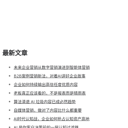
最新文章
未来企业营销从数字营销演进到智能体营销
B2B案例营销新法，对着AI讲好企业故事
企业如何持续输出高信任度优质内容
老板真正应该看的，不是报表而是晴雨表
算法清退 AI 垃圾内容已成必然趋势
自媒体营销，做对了内容比什么都重要
AI时代认知战，企业如何抢占认知资产高地
AI 是你客户决策前的一层认知过滤器