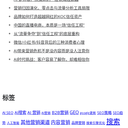
营销归因演化、零点击与流量分析工具局限
品牌如何打造超越网红的KOC信任资产
中国的直播电商，本质是一场“信任工程”
从“流量争夺”到“信任工程”的底层重构
微信/小红书/抖音背后的三种消费者心理
AI带来营销危机不是没内容而是没人注意你
AI时代挑战：客户容易了解你，却难相信你
标签
GEO
B2B营销
AI搜索
AI 营销
AI SEO
SEO策略
SEO趋
AI营销
google更新
搜索
其他营销渠道
内容营销
势
品牌营销
人工智能
搜索引擎优化