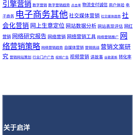
引擎营销
物流支付诚信
用户体验
电
数字营销
数字营销趋势
点击率
电子商务其他
社
社交媒体营销
子商务
社交媒体趋势
会化营销
网上生意定位
网站数据分析
网站表现评估
网红
网
网络研究报告
网络营销工具
网络营销
营销
网络营销推广
络营销策略
营销文案研
自媒体营销
网络营销趋势
营销挑战
究
视频营销
讲故事
转化率
营销网站策划
行业门户广告
视频广告
谷歌更新
关于启洋