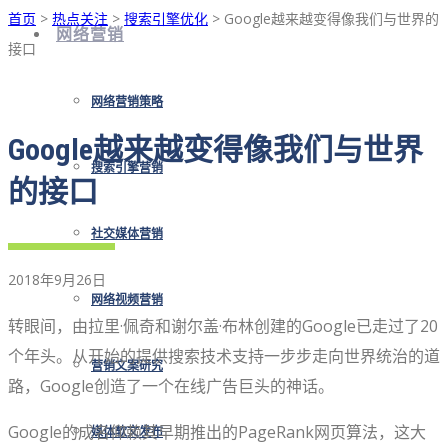
首页
>
热点关注
>
搜索引擎优化
> Google越来越变得像我们与世界的
网络营销
接口
网络营销策略
Google越来越变得像我们与世界
搜索引擎营销
的接口
社交媒体营销
2018年9月26日
网络视频营销
转眼间，由拉里·佩奇和谢尔盖·布林创建的Google已走过了20
个年头。从开始的提供搜索技术支持一步步走向世界统治的道
营销文案研究
路，Google创造了一个在线广告巨头的神话。
Google的成名仰赖其早期推出的PageRank网页算法，这大
媒体软文发布