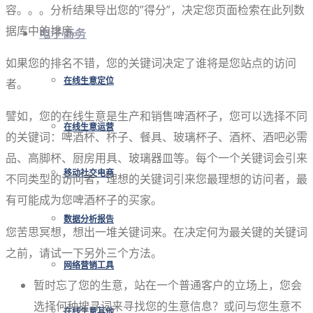
容。。。分析结果导出您的”得分”，决定您页面检索在此列数
据库中的排序。
电子商务
如果您的排名不错，您的关键词决定了谁将是您站点的访问
者。
在线生意定位
譬如，您的在线生意是生产和销售啤酒杯子，您可以选择不同
在线生意运营
的关键词：啤酒杯、杯子、餐具、玻璃杯子、酒杯、酒吧必需
品、高脚杯、厨房用具、玻璃器皿等。每个一个关键词会引来
移动社交电商
不同类型的访问者，理想的关键词引来您最理想的访问者，最
有可能成为您啤酒杯子的买家。
数据分析报告
您苦思冥想，想出一堆关键词来。在决定何为最关键的关键词
之前，请试一下另外三个方法。
网络营销工具
暂时忘了您的生意，站在一个普通客户的立场上，您会
选择何种搜寻词来寻找您的生意信息？或问与您生意不
在线生意其他