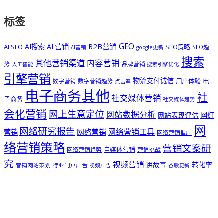
标签
GEO
B2B营销
AI搜索
AI 营销
AI SEO
SEO策略
SEO趋
AI营销
google更新
搜索
其他营销渠道
内容营销
势
品牌营销
人工智能
搜索引擎优化
引擎营销
物流支付诚信
用户体验
电
数字营销
数字营销趋势
点击率
电子商务其他
社
社交媒体营销
子商务
社交媒体趋势
会化营销
网上生意定位
网站数据分析
网站表现评估
网红
网
网络研究报告
网络营销工具
网络营销
营销
网络营销推广
络营销策略
营销文案研
自媒体营销
网络营销趋势
营销挑战
究
视频营销
讲故事
转化率
营销网站策划
行业门户广告
视频广告
谷歌更新