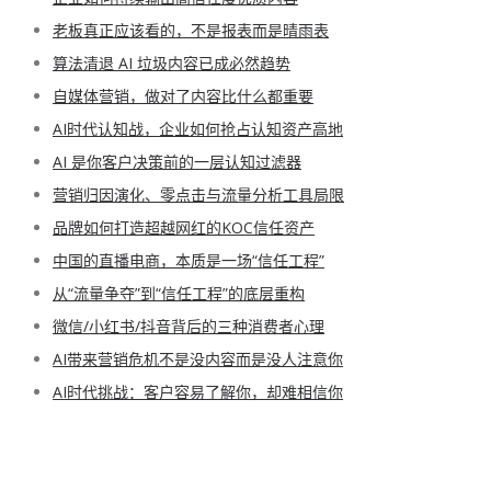
老板真正应该看的，不是报表而是晴雨表
算法清退 AI 垃圾内容已成必然趋势
自媒体营销，做对了内容比什么都重要
AI时代认知战，企业如何抢占认知资产高地
AI 是你客户决策前的一层认知过滤器
营销归因演化、零点击与流量分析工具局限
品牌如何打造超越网红的KOC信任资产
中国的直播电商，本质是一场“信任工程”
从“流量争夺”到“信任工程”的底层重构
微信/小红书/抖音背后的三种消费者心理
AI带来营销危机不是没内容而是没人注意你
AI时代挑战：客户容易了解你，却难相信你