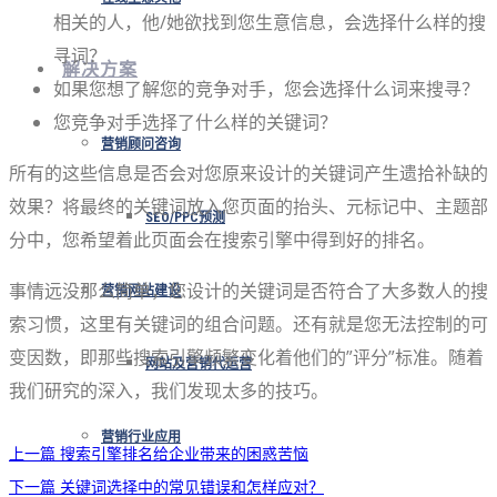
相关的人，他/她欲找到您生意信息，会选择什么样的搜
寻词？
解决方案
如果您想了解您的竞争对手，您会选择什么词来搜寻？
您竞争对手选择了什么样的关键词？
营销顾问咨询
所有的这些信息是否会对您原来设计的关键词产生遗拾补缺的
效果？将最终的关键词放入您页面的抬头、元标记中、主题部
SEO/PPC预测
分中，您希望着此页面会在搜索引擎中得到好的排名。
事情远没那么简单，您设计的关键词是否符合了大多数人的搜
营销网站建设
索习惯，这里有关键词的组合问题。还有就是您无法控制的可
变因数，即那些搜索引擎频繁变化着他们的”评分”标准。随着
网站及营销代运营
我们研究的深入，我们发现太多的技巧。
营销行业应用
上一篇
搜索引擎排名给企业带来的困惑苦恼
下一篇
关键词选择中的常见错误和怎样应对？